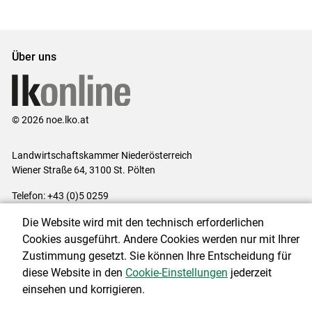
Über uns
© 2026 noe.lko.at
Landwirtschaftskammer Niederösterreich
Wiener Straße 64, 3100 St. Pölten
Telefon: +43 (0)5 0259
E-Mail:
office@lk-noe.at
Die Website wird mit den technisch erforderlichen
Impressum
|
Kontakt
|
Datenschutzerklärung
|
Barrierefreiheit
|
Cookies ausgeführt. Andere Cookies werden nur mit Ihrer
Cookie-Einstellungen
Zustimmung gesetzt. Sie können Ihre Entscheidung für
diese Website in den
Cookie-Einstellungen
jederzeit
einsehen und korrigieren.