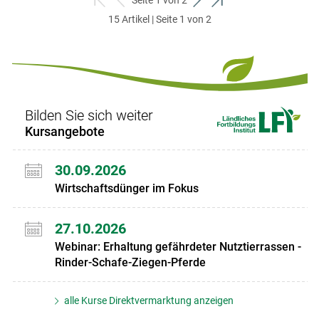
zum
zurück
weiter
zum
15 Artikel | Seite 1 von 2
ersten
zum
zum
letzten
Set
vorigen
nächsten
Set
Set
Set
Bilden Sie sich weiter
Kursangebote
30.09.2026
Wirtschaftsdünger im Fokus
27.10.2026
Webinar: Erhaltung gefährdeter Nutztierrassen -
Rinder-Schafe-Ziegen-Pferde
alle Kurse Direktvermarktung anzeigen