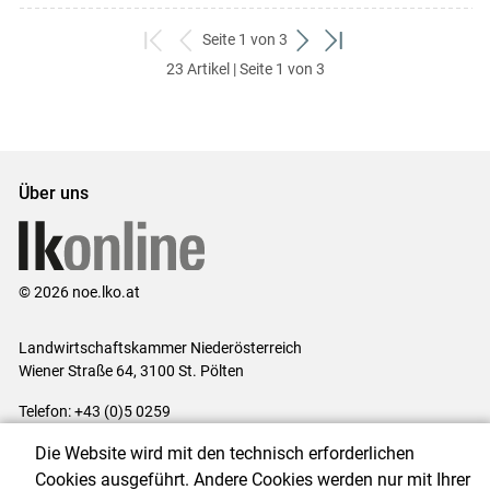
Seite 1 von 3
zum
zurück
weiter
zum
23 Artikel | Seite 1 von 3
ersten
zum
zum
letzten
Set
vorigen
nächsten
Set
Set
Set
Über uns
© 2026 noe.lko.at
Landwirtschaftskammer Niederösterreich
Wiener Straße 64, 3100 St. Pölten
Telefon: +43 (0)5 0259
E-Mail:
office@lk-noe.at
Die Website wird mit den technisch erforderlichen
Impressum
|
Kontakt
|
Datenschutzerklärung
|
Barrierefreiheit
|
Cookies ausgeführt. Andere Cookies werden nur mit Ihrer