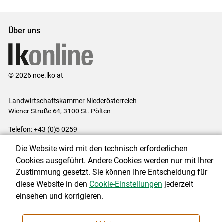
Über uns
© 2026 noe.lko.at
Landwirtschaftskammer Niederösterreich
Wiener Straße 64, 3100 St. Pölten
Telefon: +43 (0)5 0259
E-Mail:
office@lk-noe.at
Die Website wird mit den technisch erforderlichen
Impressum
|
Kontakt
|
Datenschutzerklärung
|
Barrierefreiheit
|
Cookies ausgeführt. Andere Cookies werden nur mit Ihrer
Cookie-Einstellungen
Zustimmung gesetzt. Sie können Ihre Entscheidung für
diese Website in den
Cookie-Einstellungen
jederzeit
einsehen und korrigieren.
NEWSLETTER