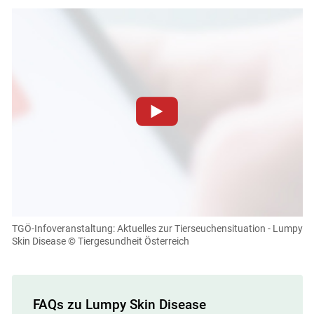
Zum Abspielen von YouTube-Videos auf dieser Website
müssen Cookies gesetzt werden
.
Für weitere Informationen lesen Sie bitte unsere
Datenschutzerklärung
.Sie können Ihre Entscheidung für
diese Website in den Cookie-Einstellungen jederzeit
einsehen und korrigieren
TGÖ-Infoveranstaltung: Aktuelles zur Tierseuchensituation - Lumpy
Skin Disease
© Tiergesundheit Österreich
Cookies Einstellungen
Akzeptieren
FAQs zu Lumpy Skin Disease