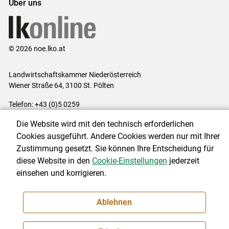
Über uns
© 2026 noe.lko.at
Landwirtschaftskammer Niederösterreich
Wiener Straße 64, 3100 St. Pölten
Telefon: +43 (0)5 0259
E-Mail:
office@lk-noe.at
Die Website wird mit den technisch erforderlichen
Impressum
|
Kontakt
|
Datenschutzerklärung
|
Barrierefreiheit
|
Cookies ausgeführt. Andere Cookies werden nur mit Ihrer
Cookie-Einstellungen
Zustimmung gesetzt. Sie können Ihre Entscheidung für
diese Website in den
Cookie-Einstellungen
jederzeit
einsehen und korrigieren.
NEWSLETTER
Ablehnen