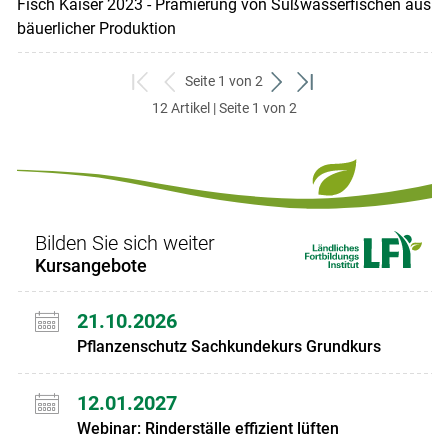
Fisch Kaiser 2023 - Prämierung von Süßwasserfischen aus
bäuerlicher Produktion
Seite 1 von 2
zum
zurück
weiter
zum
12 Artikel | Seite 1 von 2
ersten
zum
zum
letzten
Set
vorigen
nächsten
Set
Set
Set
Bilden Sie sich weiter
Kursangebote
21.10.2026
Pflanzenschutz Sachkundekurs Grundkurs
12.01.2027
Webinar: Rinderställe effizient lüften