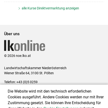
alle Kurse Direktvermarktung anzeigen
Über uns
© 2026 noe.lko.at
Landwirtschaftskammer Niederösterreich
Wiener Straße 64, 3100 St. Pölten
Telefon: +43 (0)5 0259
E-Mail:
office@lk-noe.at
Die Website wird mit den technisch erforderlichen
Impressum
|
Kontakt
|
Datenschutzerklärung
|
Barrierefreiheit
|
Cookies ausgeführt. Andere Cookies werden nur mit Ihrer
Cookie-Einstellungen
Zustimmung gesetzt. Sie können Ihre Entscheidung für