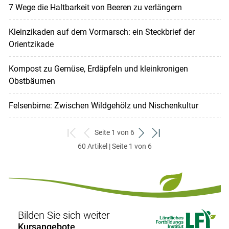
7 Wege die Haltbarkeit von Beeren zu verlängern
Kleinzikaden auf dem Vormarsch: ein Steckbrief der
Orientzikade
Kompost zu Gemüse, Erdäpfeln und kleinkronigen
Obstbäumen
Felsenbirne: Zwischen Wildgehölz und Nischenkultur
Seite 1 von 6
zum
zurück
weiter
zum
60 Artikel | Seite 1 von 6
ersten
zum
zum
letzten
Set
vorigen
nächsten
Set
Set
Set
Bilden Sie sich weiter
Kursangebote