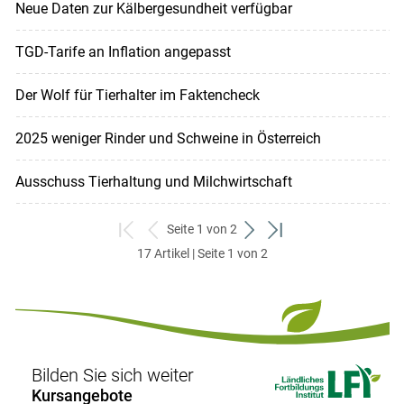
Neue Daten zur Kälbergesundheit verfügbar
TGD-Tarife an Inflation angepasst
Der Wolf für Tierhalter im Faktencheck
2025 weniger Rinder und Schweine in Österreich
Ausschuss Tierhaltung und Milchwirtschaft
Seite 1 von 2
zum
zurück
weiter
zum
17 Artikel | Seite 1 von 2
ersten
zum
zum
letzten
Set
vorigen
nächsten
Set
Set
Set
Bilden Sie sich weiter
Kursangebote