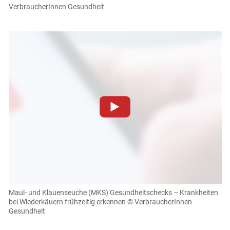
VerbraucherInnen Gesundheit
Cookies Einstellungen
Akzeptieren
Zum Abspielen von YouTube-Videos auf dieser Website
müssen Cookies gesetzt werden
.
Für weitere Informationen lesen Sie bitte unsere
Datenschutzerklärung
.Sie können Ihre Entscheidung für
diese Website in den Cookie-Einstellungen jederzeit
einsehen und korrigieren
Maul- und Klauenseuche (MKS) Gesundheitschecks – Krankheiten
bei Wiederkäuern frühzeitig erkennen
© VerbraucherInnen
Cookies Einstellungen
Gesundheit
Akzeptieren