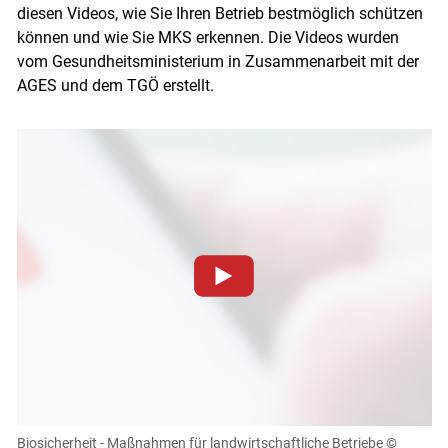
diesen Videos, wie Sie Ihren Betrieb bestmöglich schützen
können und wie Sie MKS erkennen. Die Videos wurden
vom Gesundheitsministerium in Zusammenarbeit mit der
AGES und dem TGÖ erstellt.
Zum Abspielen von YouTube-Videos auf dieser Website
müssen Cookies gesetzt werden
.
Für weitere Informationen lesen Sie bitte unsere
Datenschutzerklärung
.Sie können Ihre Entscheidung für
diese Website in den Cookie-Einstellungen jederzeit
einsehen und korrigieren
Biosicherheit - Maßnahmen für landwirtschaftliche Betriebe
©