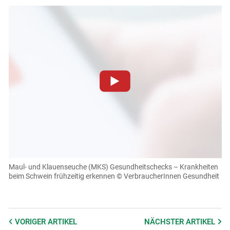
Zum Abspielen von YouTube-Videos auf dieser Website
müssen Cookies gesetzt werden
.
Für weitere Informationen lesen Sie bitte unsere
Datenschutzerklärung
.Sie können Ihre Entscheidung für
diese Website in den Cookie-Einstellungen jederzeit
einsehen und korrigieren
Maul- und Klauenseuche (MKS) Gesundheitschecks – Krankheiten
beim Schwein frühzeitig erkennen
© VerbraucherInnen Gesundheit
Cookies Einstellungen
Akzeptieren
VORIGER
ARTIKEL
NÄCHSTER
ARTIKEL