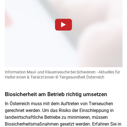
Zum Abspielen von YouTube-Videos auf dieser Website
müssen Cookies gesetzt werden
.
Für weitere Informationen lesen Sie bitte unsere
Datenschutzerklärung
.Sie können Ihre Entscheidung für
diese Website in den Cookie-Einstellungen jederzeit
einsehen und korrigieren
Information Maul- und Klauenseuche bei Schweinen - Aktuelles für
Halter:innen & Tierärzt:innen
© Tiergesundheit Österreich
Cookies Einstellungen
Akzeptieren
Biosicherheit am Betrieb richtig umsetzen
In Österreich muss mit dem Auftreten von Tierseuchen
gerechnet werden. Um das Risiko der Einschleppung in
landwirtschaftliche Betriebe zu minimieren, müssen
Biosicherheitsmaßnahmen gesetzt werden. Erfahren Sie in