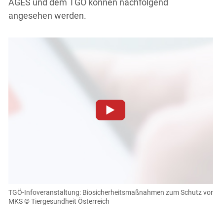
AGES und dem TGÖ können nachfolgend
angesehen werden.
Zum Abspielen von YouTube-Videos auf dieser Website
müssen Cookies gesetzt werden
.
Für weitere Informationen lesen Sie bitte unsere
Datenschutzerklärung
.Sie können Ihre Entscheidung für
diese Website in den Cookie-Einstellungen jederzeit
einsehen und korrigieren
TGÖ-Infoveranstaltung: Biosicherheitsmaßnahmen zum Schutz vor
MKS
© Tiergesundheit Österreich
Cookies Einstellungen