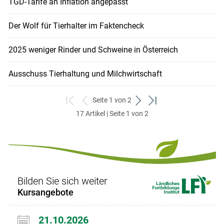
TGD-Tarife an Inflation angepasst
Der Wolf für Tierhalter im Faktencheck
2025 weniger Rinder und Schweine in Österreich
Ausschuss Tierhaltung und Milchwirtschaft
Seite 1 von 2
zum
zurück
weiter
zum
17 Artikel | Seite 1 von 2
ersten
zum
zum
letzten
Set
vorigen
nächsten
Set
Set
Set
Bilden Sie sich weiter
Kursangebote
21.10.2026