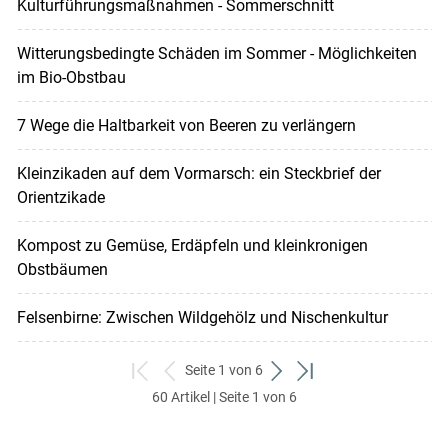
Kulturführungsmaßnahmen - Sommerschnitt
Witterungsbedingte Schäden im Sommer - Möglichkeiten
im Bio-Obstbau
7 Wege die Haltbarkeit von Beeren zu verlängern
Kleinzikaden auf dem Vormarsch: ein Steckbrief der
Orientzikade
Kompost zu Gemüse, Erdäpfeln und kleinkronigen
Obstbäumen
Felsenbirne: Zwischen Wildgehölz und Nischenkultur
Seite 1 von 6
zum
zurück
weiter
zum
60 Artikel | Seite 1 von 6
ersten
zum
zum
letzten
Set
vorigen
nächsten
Set