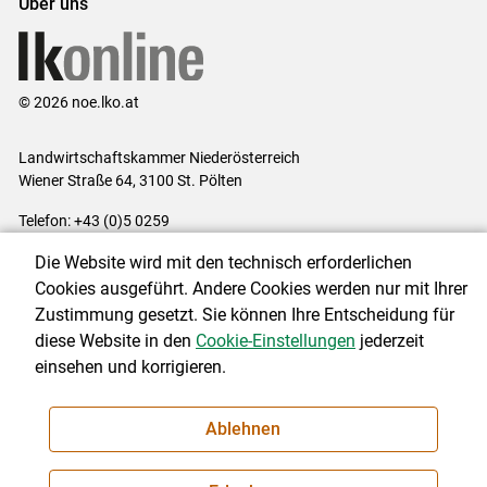
Über uns
© 2026 noe.lko.at
Landwirtschaftskammer Niederösterreich
Wiener Straße 64, 3100 St. Pölten
Telefon: +43 (0)5 0259
E-Mail:
office@lk-noe.at
Die Website wird mit den technisch erforderlichen
Impressum
|
Kontakt
|
Datenschutzerklärung
|
Barrierefreiheit
|
Cookies ausgeführt. Andere Cookies werden nur mit Ihrer
Cookie-Einstellungen
Zustimmung gesetzt. Sie können Ihre Entscheidung für
diese Website in den
Cookie-Einstellungen
jederzeit
einsehen und korrigieren.
NEWSLETTER
Ablehnen