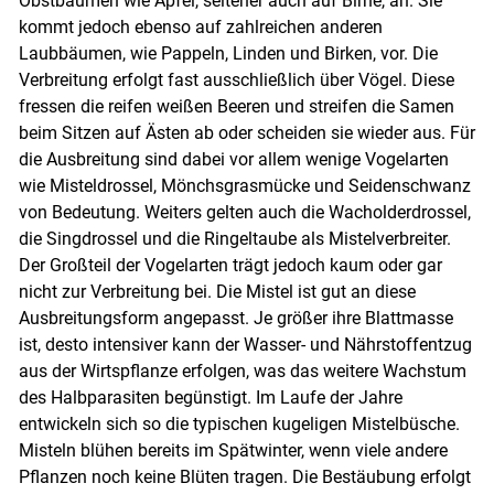
Obstbäumen wie Apfel, seltener auch auf Birne, an. Sie
kommt jedoch ebenso auf zahlreichen anderen
Laubbäumen, wie Pappeln, Linden und Birken, vor. Die
Verbreitung erfolgt fast ausschließlich über Vögel. Diese
fressen die reifen weißen Beeren und streifen die Samen
beim Sitzen auf Ästen ab oder scheiden sie wieder aus. Für
die Ausbreitung sind dabei vor allem wenige Vogelarten
wie Misteldrossel, Mönchsgrasmücke und Seidenschwanz
von Bedeutung. Weiters gelten auch die Wacholderdrossel,
die Singdrossel und die Ringeltaube als Mistelverbreiter.
Der Großteil der Vogelarten trägt jedoch kaum oder gar
nicht zur Verbreitung bei. Die Mistel ist gut an diese
Skip to main content
Ausbreitungsform angepasst. Je größer ihre Blattmasse
ist, desto intensiver kann der Wasser- und Nährstoffentzug
aus der Wirtspflanze erfolgen, was das weitere Wachstum
des Halbparasiten begünstigt. Im Laufe der Jahre
entwickeln sich so die typischen kugeligen Mistelbüsche.
Misteln blühen bereits im Spätwinter, wenn viele andere
Pflanzen noch keine Blüten tragen. Die Bestäubung erfolgt