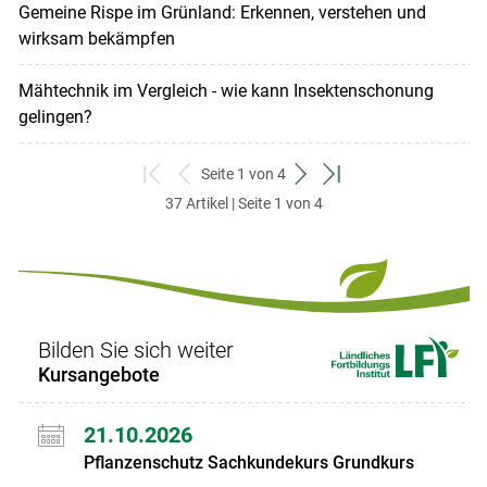
Gemeine Rispe im Grünland: Erkennen, verstehen und
wirksam bekämpfen
Mähtechnik im Vergleich - wie kann Insektenschonung
gelingen?
Seite 1 von 4
zum
zurück
weiter
zum
37 Artikel | Seite 1 von 4
ersten
zum
zum
letzten
Set
vorigen
nächsten
Set
Set
Set
Bilden Sie sich weiter
Kursangebote
21.10.2026
Pflanzenschutz Sachkundekurs Grundkurs