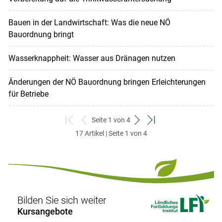
Bauen in der Landwirtschaft: Was die neue NÖ
Bauordnung bringt
Wasserknappheit: Wasser aus Dränagen nutzen
Änderungen der NÖ Bauordnung bringen Erleichterungen
für Betriebe
Seite 1 von 4
zum
zurück
weiter
zum
17 Artikel | Seite 1 von 4
ersten
zum
zum
letzten
Set
vorigen
nächsten
Set
Set
Set
Bilden Sie sich weiter
Kursangebote