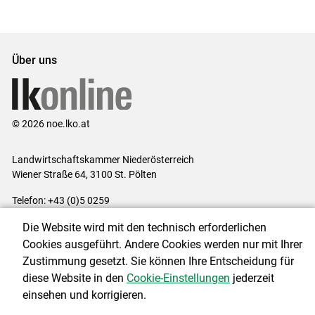
Über uns
© 2026 noe.lko.at
Landwirtschaftskammer Niederösterreich
Wiener Straße 64, 3100 St. Pölten
Telefon: +43 (0)5 0259
E-Mail:
office@lk-noe.at
Die Website wird mit den technisch erforderlichen
Impressum
|
Kontakt
|
Datenschutzerklärung
|
Barrierefreiheit
|
Cookies ausgeführt. Andere Cookies werden nur mit Ihrer
Cookie-Einstellungen
Zustimmung gesetzt. Sie können Ihre Entscheidung für
diese Website in den
Cookie-Einstellungen
jederzeit
einsehen und korrigieren.