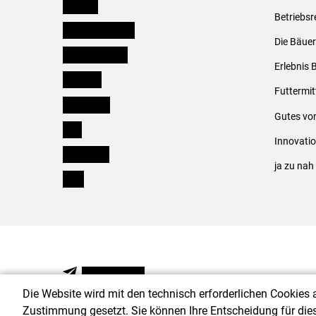
Kärnten
Betriebsr
Niederösterreich
Die Bäuer
Oberösterreich
Erlebnis 
Salzburg
Futtermit
Steiermark
Gutes vo
Tirol
Innovati
Vorarlberg
ja zu na
Wien
NEWSLETTER
Die Website wird mit den technisch erforderlichen Cookies 
Zustimmung gesetzt. Sie können Ihre Entscheidung für die