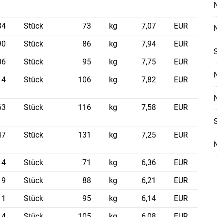
84
Stück
73
kg
7,07
EUR
90
Stück
86
kg
7,94
EUR
06
Stück
95
kg
7,75
EUR
14
Stück
106
kg
7,82
EUR
Skip to main content
63
Stück
116
kg
7,58
EUR
47
Stück
131
kg
7,25
EUR
14
Stück
71
kg
6,36
EUR
9
Stück
88
kg
6,21
EUR
11
Stück
95
kg
6,14
EUR
14
Stück
105
kg
6,08
EUR