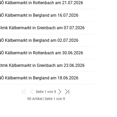
NÖ Kälbermarkt in Rottenbach am 21.07.2026
NÖ Kälbermarkt in Bergland am 16.07.2026
Stmk Kälbermarkt in Greinbach am 07.07.2026
NÖ Kälbermarkt in Bergland am 02.07.2026
NÖ Kälbermarkt in Rottenbach am 30.06.2026
Stmk Kälbermarkt in Greinbach am 23.06.2026
NÖ Kälbermarkt in Bergland am 18.06.2026
Seite 1 von 9
zum
zurück
weiter
zum
90 Artikel | Seite 1 von 9
ersten
zum
zum
letzten
Set
vorigen
nächsten
Set
Set
Set