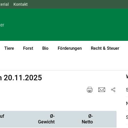
erial
NÖ
Kontakt
OÖ
SBG
STMK
TIROL
VBG
WIEN
Tiere
Forst
Bio
Förderungen
Recht & Steuer
m 20.11.2025
uf
Ø-
Ø-
Gewicht
Netto