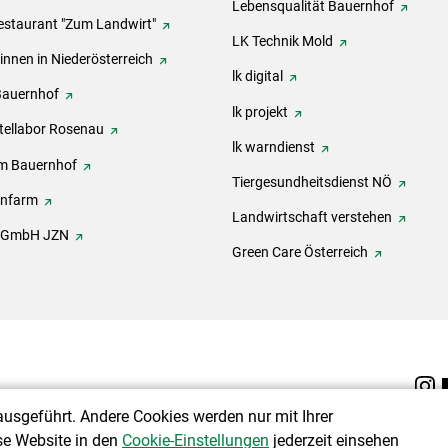
Lebensqualität Bauernhof
estaurant "Zum Landwirt"
LK Technik Mold
innen in Niederösterreich
lk digital
Bauernhof
lk projekt
tellabor Rosenau
lk warndienst
m Bauernhof
Tiergesundheitsdienst NÖ
onfarm
Landwirtschaft verstehen
h GmbH JZN
Green Care Österreich
ausgeführt. Andere Cookies werden nur mit Ihrer
se Website in den
Cookie-Einstellungen
jederzeit einsehen