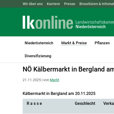
Landwirtschaftskammern:
Wir über uns
Karriere
Presse
ÖSTERREICH
Broschüren & Infomat
BGLD
KTN
Niederösterreich
Markt & Preise
Pflanzen
(current)1
LK Niederösterreich
Markt & Preise
Rinder
Lebendrinder
Diversifizierung
NÖ Kälbermarkt in Bergland a
21.11.2025 | von
Markt
Kälbermarkt in Bergland am 20.11.2025
R a s s e
Geschlecht
Verka