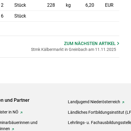
2
Stück
228
kg
6,20
EUR
6
Stück
ZUM NÄCHSTEN
ARTIKEL
Stmk Kälbermarkt in Greinbach am 11.11.2025
ven und Partner
Landjugend Niederösterreich
ster in NÖ
Ländliches Fortbildungsinstitut (L
inarbäuerinnen und
Lehrlings- u. Fachausbildungsstell
rinnen