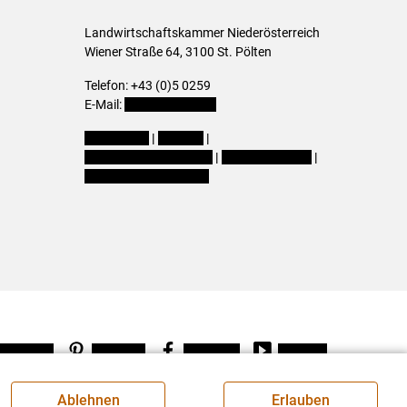
Landwirtschaftskammer Niederösterreich
Wiener Straße 64, 3100 St. Pölten
Telefon: +43 (0)5 0259
E-Mail:
office@lk-noe.at
Impressum
|
Kontakt
|
Datenschutzerklärung
|
Barrierefreiheit
|
Cookie-Einstellungen
Instagram
Pinterest
Facebook
Youtube
Ablehnen
Erlauben