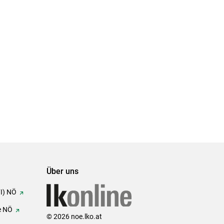
Über uns
FI) NÖ
e NÖ
© 2026 noe.lko.at