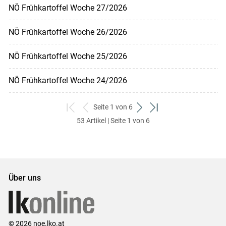
NÖ Frühkartoffel Woche 27/2026
NÖ Frühkartoffel Woche 26/2026
NÖ Frühkartoffel Woche 25/2026
NÖ Frühkartoffel Woche 24/2026
Seite 1 von 6
zum
zurück
weiter
zum
53 Artikel | Seite 1 von 6
ersten
zum
zum
letzten
Set
vorigen
nächsten
Set
Set
Set
Über uns
© 2026 noe.lko.at