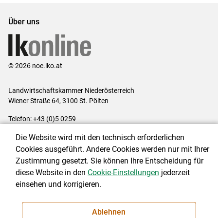
Über uns
© 2026 noe.lko.at
Landwirtschaftskammer Niederösterreich
Wiener Straße 64, 3100 St. Pölten
Telefon: +43 (0)5 0259
E-Mail:
office@lk-noe.at
Die Website wird mit den technisch erforderlichen
Impressum
|
Kontakt
|
Datenschutzerklärung
|
Barrierefreiheit
|
Cookies ausgeführt. Andere Cookies werden nur mit Ihrer
Cookie-Einstellungen
Zustimmung gesetzt. Sie können Ihre Entscheidung für
diese Website in den
Cookie-Einstellungen
jederzeit
einsehen und korrigieren.
NEWSLETTER
Ablehnen