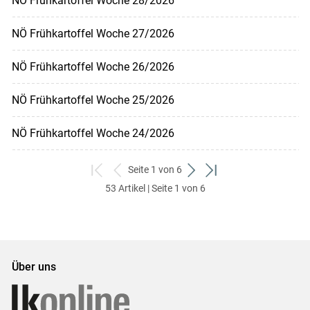
NÖ Frühkartoffel Woche 28/2026
NÖ Frühkartoffel Woche 27/2026
NÖ Frühkartoffel Woche 26/2026
NÖ Frühkartoffel Woche 25/2026
NÖ Frühkartoffel Woche 24/2026
Seite 1 von 6
zum
zurück
weiter
zum
53 Artikel | Seite 1 von 6
ersten
zum
zum
letzten
Set
vorigen
nächsten
Set
Set
Set
Über uns