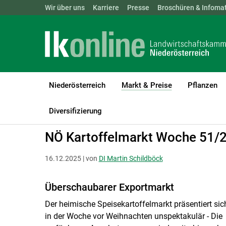
Landwirtschaftskammern:
Wir über uns
Karriere
Presse
ÖSTERREICH
Broschüren & Infomat
BGLD
KTN
Niederösterreich
Markt & Preise
Pflanzen
(current)1
LK Niederösterreich
Markt & Preise
Ackerkulturen & Futtermitte
Diversifizierung
NÖ Kartoffelmarkt Woche 51/
16.12.2025 | von
DI Martin Schildböck
Überschaubarer Exportmarkt
Der heimische Speisekartoffelmarkt präsentiert sic
in der Woche vor Weihnachten unspektakulär - Die