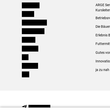
Burgenland
ARGE Sem
Kursleite
Kärnten
Betriebsr
Niederösterreich
Die Bäuer
Oberösterreich
Erlebnis 
Salzburg
Futtermit
Steiermark
Gutes vo
Tirol
Innovati
Vorarlberg
ja zu na
Wien
NEWSLETTER