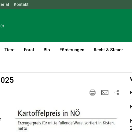
erial
NÖ
Kontakt
OÖ
SBG
STMK
TIROL
VBG
WIEN
Tiere
Forst
Bio
Förderungen
Recht & Steuer
l
Erdäpfel
2025
h
N