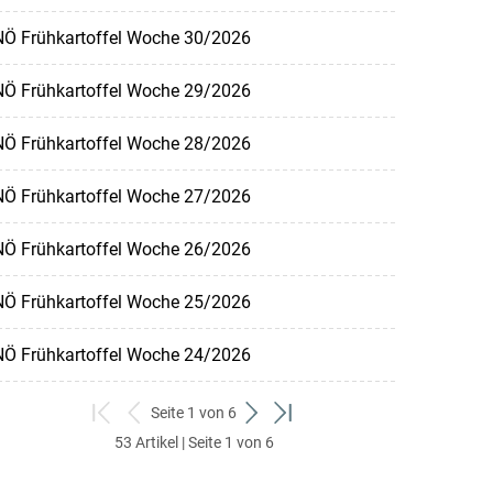
NÖ Frühkartoffel Woche 30/2026
NÖ Frühkartoffel Woche 29/2026
NÖ Frühkartoffel Woche 28/2026
NÖ Frühkartoffel Woche 27/2026
NÖ Frühkartoffel Woche 26/2026
NÖ Frühkartoffel Woche 25/2026
NÖ Frühkartoffel Woche 24/2026
Seite 1 von 6
zum
zurück
weiter
zum
53 Artikel | Seite 1 von 6
ersten
zum
zum
letzten
Set
vorigen
nächsten
Set