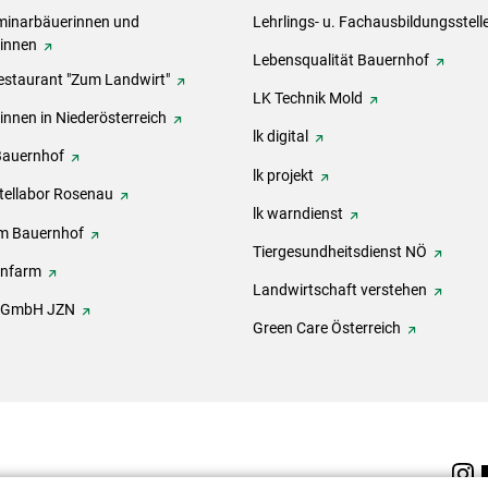
inarbäuerinnen und
Lehrlings- u. Fachausbildungsstell
rinnen
Lebensqualität Bauernhof
estaurant "Zum Landwirt"
LK Technik Mold
innen in Niederösterreich
lk digital
Bauernhof
lk projekt
tellabor Rosenau
lk warndienst
m Bauernhof
Tiergesundheitsdienst NÖ
onfarm
Landwirtschaft verstehen
h GmbH JZN
Green Care Österreich