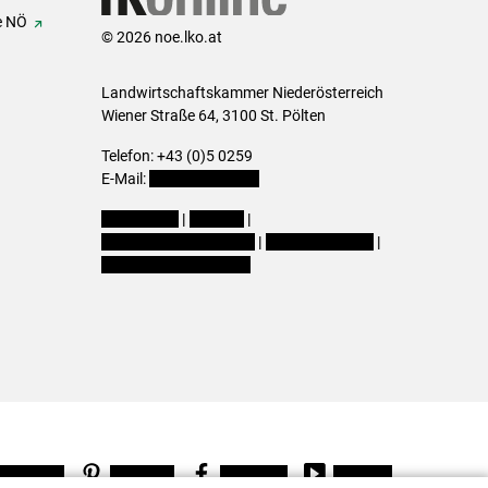
e NÖ
© 2026 noe.lko.at
Landwirtschaftskammer Niederösterreich
Wiener Straße 64, 3100 St. Pölten
Telefon: +43 (0)5 0259
E-Mail:
office@lk-noe.at
Impressum
|
Kontakt
|
Datenschutzerklärung
|
Barrierefreiheit
|
Cookie-Einstellungen
Instagram
Pinterest
Facebook
Youtube