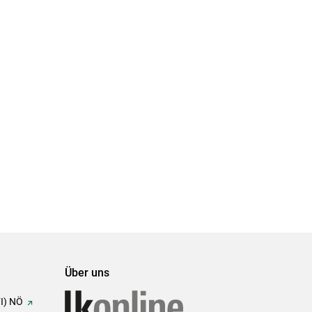
Set
Set
Über uns
FI) NÖ