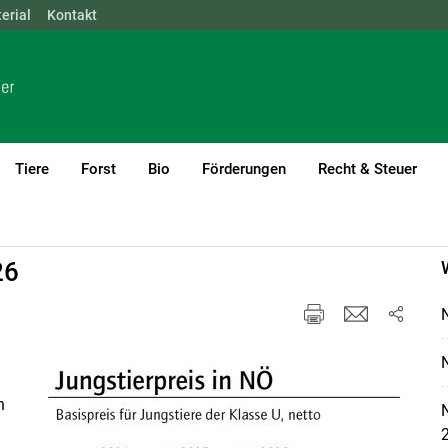
erial
NÖ
Kontakt
OÖ
SBG
STMK
TIROL
VBG
WIEN
Tiere
Forst
Bio
Förderungen
Recht & Steuer
26
n