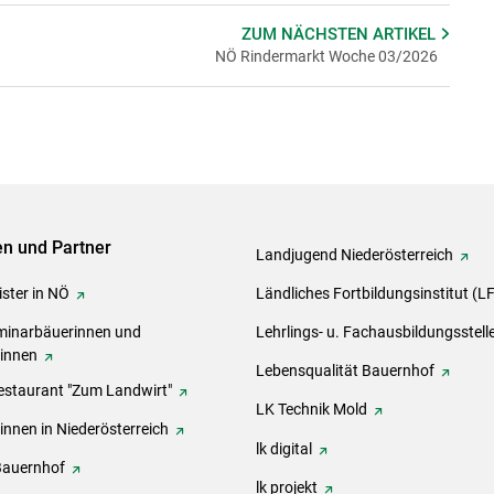
ZUM NÄCHSTEN
ARTIKEL
NÖ Rindermarkt Woche 03/2026
ven und Partner
Landjugend Niederösterreich
ster in NÖ
Ländliches Fortbildungsinstitut (L
inarbäuerinnen und
Lehrlings- u. Fachausbildungsstell
rinnen
Lebensqualität Bauernhof
estaurant "Zum Landwirt"
LK Technik Mold
innen in Niederösterreich
lk digital
Bauernhof
lk projekt