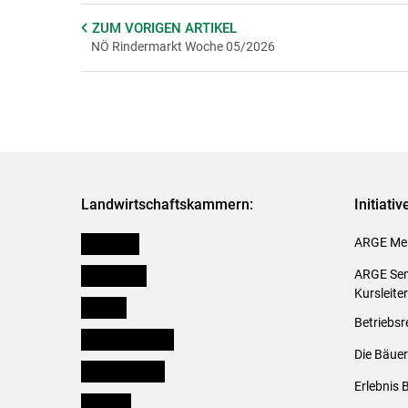
ZUM VORIGEN
ARTIKEL
NÖ Rindermarkt Woche 05/2026
Landwirtschaftskammern:
Initiati
Österreich
ARGE Mei
Burgenland
ARGE Sem
Kursleite
Kärnten
Betriebsr
Niederösterreich
Die Bäuer
Oberösterreich
Erlebnis 
Salzburg