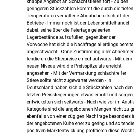
knappe Angebot an Schlachtstieren fort - Zu den
geringeren Stückzahlen kommt die durch die tiefen
Temperaturen verhaltene Abgabebereitschaft der
Betriebe - Immer noch ist der Lebensmittelhandel
dabei, seine über die Feiertage geleerten
Lagerbestände aufzufüllen, gegenüber der
Vorwoche hat sich die Nachfrage allerdings bereits
abgeschwächt - Ohne Zustimmung aller Abnehmer
tendieren die Stierpreise erneut aufwärts - Mit dem
neuen Niveau wird die Preisspitze als erreicht
angesehen - Mit der Vermarktung schlachtreifer
Stiere sollte nicht zugewartet werden - In
Deutschland haben sich die Stückzahlen nach den
letzten Preissteigerungen etwas erhöht und sorgen
entwickelten sich seitwärts - Nach wie vor im Anstie
Kategorie sind die angebotenen Mengen nicht zu gr
ebenfalls von einer zügigen Nachfrage besonders in
der angebotenen Kühe eher zu gering und so tendier
positiven Marktentwicklung profitieren diese Woche