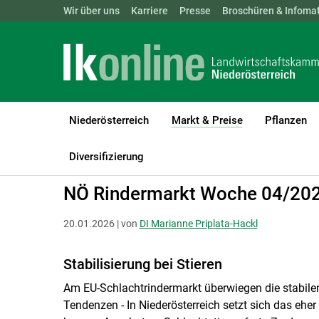
Landwirtschaftskammern:
Wir über uns
Karriere
Presse
ÖSTERREICH
Broschüren & Infomat
BGLD
KTN
Niederösterreich
Markt & Preise
Pflanzen
(current)1
LK Niederösterreich
Markt & Preise
Rinder
Schlachtrinder
Diversifizierung
NÖ Rindermarkt Woche 04/20
20.01.2026 | von
DI Marianne Priplata-Hackl
Stabilisierung bei Stieren
Am EU-Schlachtrindermarkt überwiegen die stabile
Tendenzen - In Niederösterreich setzt sich das eher