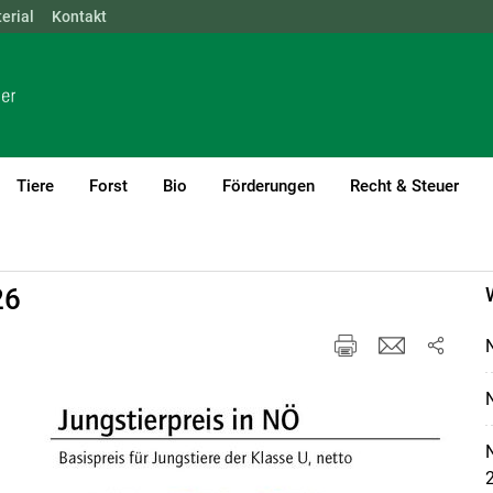
erial
NÖ
Kontakt
OÖ
SBG
STMK
TIROL
VBG
WIEN
Tiere
Forst
Bio
Förderungen
Recht & Steuer
26