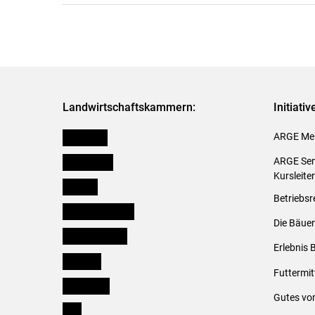
Landwirtschaftskammern:
Initiati
Österreich
ARGE Mei
Burgenland
ARGE Sem
Kursleite
Kärnten
Betriebsr
Niederösterreich
Die Bäuer
Oberösterreich
Erlebnis 
Salzburg
Futtermit
Steiermark
Gutes vo
Tirol