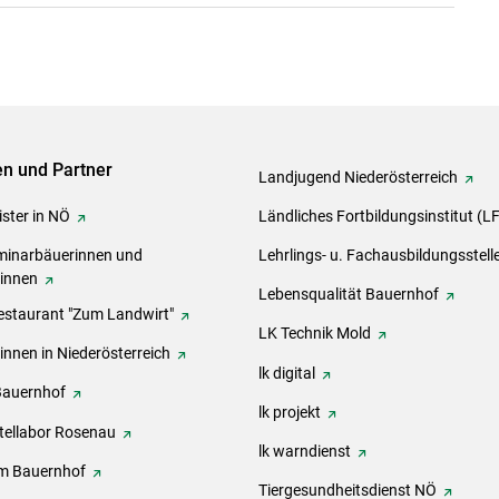
ven und Partner
Landjugend Niederösterreich
ster in NÖ
Ländliches Fortbildungsinstitut (L
inarbäuerinnen und
Lehrlings- u. Fachausbildungsstell
rinnen
Lebensqualität Bauernhof
estaurant "Zum Landwirt"
LK Technik Mold
innen in Niederösterreich
lk digital
Bauernhof
lk projekt
tellabor Rosenau
lk warndienst
m Bauernhof
Tiergesundheitsdienst NÖ