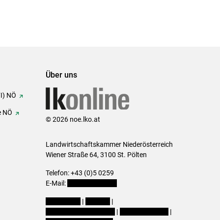
Über uns
FI) NÖ
e NÖ
© 2026 noe.lko.at
Landwirtschaftskammer Niederösterreich
Wiener Straße 64, 3100 St. Pölten
Telefon: +43 (0)5 0259
E-Mail:
office@lk-noe.at
Impressum
|
Kontakt
|
Datenschutzerklärung
|
Barrierefreiheit
|