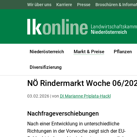
Landwirtschaftskammern:
Wir über uns
Karriere
Presse
ÖSTERREICH
Broschüren & Infomat
BGLD
KTN
Niederösterreich
Markt & Preise
Pflanzen
(current)1
LK Niederösterreich
Markt & Preise
Rinder
Schlachtrinder
Diversifizierung
NÖ Rindermarkt Woche 06/20
03.02.2026 | von
DI Marianne Priplata-Hackl
Nachfrageverschiebungen
Nach einer Entwicklung in unterschiedliche
Richtungen in der Vorwoche zeigt sich der EU-