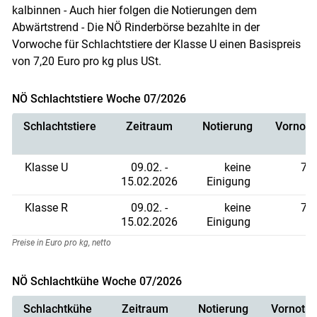
kalbinnen - Auch hier folgen die Notierungen dem
Abwärtstrend - Die NÖ Rinderbörse bezahlte in der
Vorwoche für Schlachtstiere der Klasse U einen Basispreis
von 7,20 Euro pro kg plus USt.
NÖ Schlachtstiere Woche 07/2026
Schlachtstiere
Zeitraum
Notierung
Vornoti
Klasse U
09.02. -
keine
7,2
15.02.2026
Einigung
Klasse R
09.02. -
keine
7,1
15.02.2026
Einigung
Preise in Euro pro kg, netto
NÖ Schlachtkühe Woche 07/2026
Schlachtkühe
Zeitraum
Notierung
Vornotie