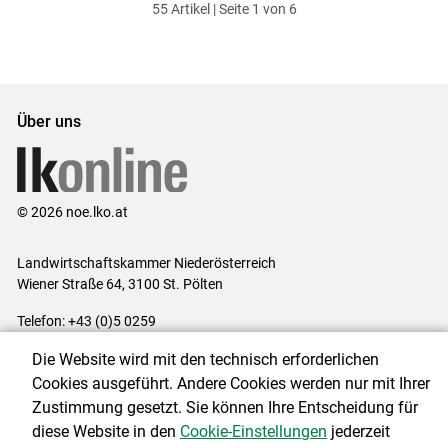
55 Artikel | Seite 1 von 6
ersten
zum
zum
letzten
Set
vorigen
nächsten
Set
Set
Set
Über uns
© 2026 noe.lko.at
Landwirtschaftskammer Niederösterreich
Wiener Straße 64, 3100 St. Pölten
Telefon: +43 (0)5 0259
E-Mail:
office@lk-noe.at
Die Website wird mit den technisch erforderlichen
Impressum
|
Kontakt
|
Datenschutzerklärung
|
Barrierefreiheit
|
Cookies ausgeführt. Andere Cookies werden nur mit Ihrer
Cookie-Einstellungen
Zustimmung gesetzt. Sie können Ihre Entscheidung für
diese Website in den
Cookie-Einstellungen
jederzeit