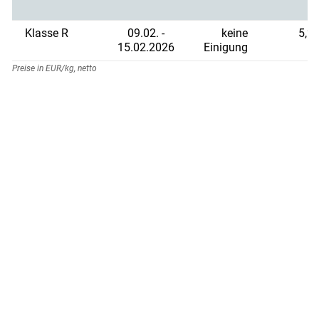
Klasse R
09.02. -
keine
5,25
15.02.2026
Einigung
Preise in EUR/kg, netto