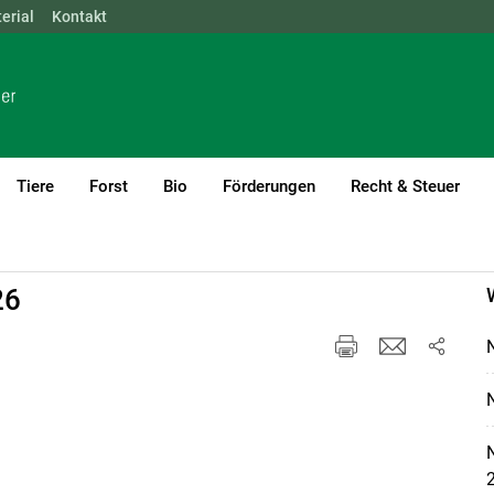
erial
NÖ
Kontakt
OÖ
SBG
STMK
TIROL
VBG
WIEN
Tiere
Forst
Bio
Förderungen
Recht & Steuer
26