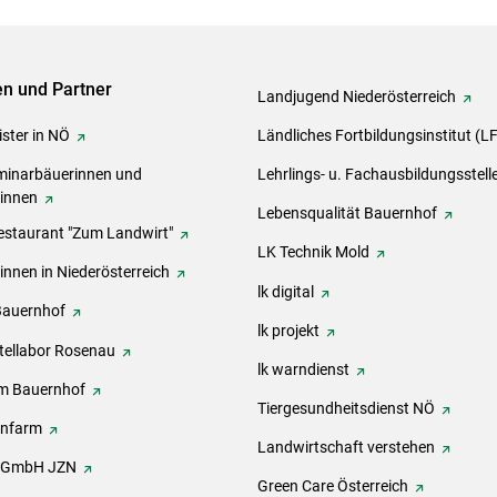
ven und Partner
Landjugend Niederösterreich
ster in NÖ
Ländliches Fortbildungsinstitut (L
inarbäuerinnen und
Lehrlings- u. Fachausbildungsstell
rinnen
Lebensqualität Bauernhof
estaurant "Zum Landwirt"
LK Technik Mold
innen in Niederösterreich
lk digital
Bauernhof
lk projekt
tellabor Rosenau
lk warndienst
m Bauernhof
Tiergesundheitsdienst NÖ
onfarm
Landwirtschaft verstehen
h GmbH JZN
Green Care Österreich