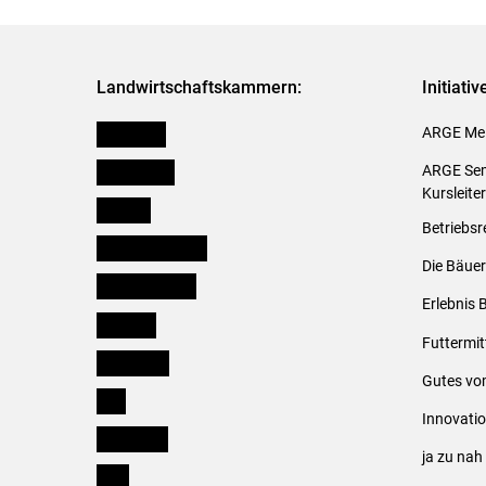
Landwirtschaftskammern:
Initiati
Österreich
ARGE Mei
Burgenland
ARGE Sem
Kursleite
Kärnten
Betriebsr
Niederösterreich
Die Bäuer
Oberösterreich
Erlebnis 
Salzburg
Futtermit
Steiermark
Gutes vo
Tirol
Innovati
Vorarlberg
ja zu na
Wien