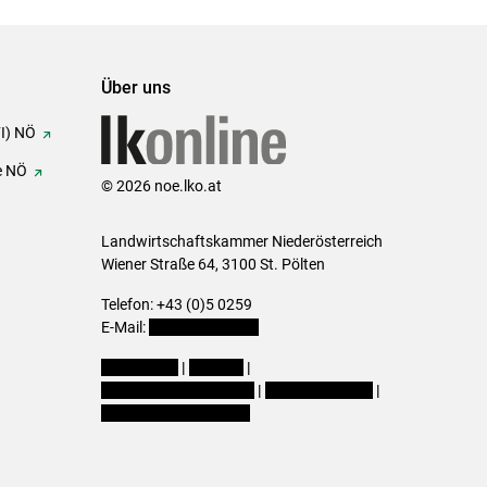
Über uns
FI) NÖ
e NÖ
© 2026 noe.lko.at
Landwirtschaftskammer Niederösterreich
Wiener Straße 64, 3100 St. Pölten
Telefon: +43 (0)5 0259
E-Mail:
office@lk-noe.at
Impressum
|
Kontakt
|
Datenschutzerklärung
|
Barrierefreiheit
|
Cookie-Einstellungen