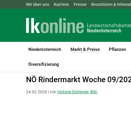
Landwirtschaftskammern:
Wir über uns
Karriere
Presse
ÖSTERREICH
Broschüren & Infomat
BGLD
KTN
Niederösterreich
Markt & Preise
Pflanzen
(current)1
LK Niederösterreich
Markt & Preise
Rinder
Schlachtrinder
Diversifizierung
NÖ Rindermarkt Woche 09/20
24.02.2026 | von
Victoria Eichinger, BSc