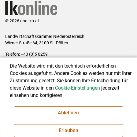
© 2026 noe.lko.at
Landwirtschaftskammer Niederösterreich
Wiener Straße 64, 3100 St. Pölten
Telefon: +43 (0)5 0259
E-Mail:
office@lk-noe.at
Die Website wird mit den technisch erforderlichen
Impressum
|
Kontakt
|
Datenschutzerklärung
|
Barrierefreiheit
|
Cookies ausgeführt. Andere Cookies werden nur mit Ihrer
Cookie-Einstellungen
Zustimmung gesetzt. Sie können Ihre Entscheidung für
diese Website in den
Cookie-Einstellungen
jederzeit
einsehen und korrigieren.
NEWSLETTER
Ablehnen
Erlauben