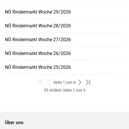
NÖ Rindermarkt Woche 29/2026
NÖ Rindermarkt Woche 28/2026
NÖ Rindermarkt Woche 27/2026
NÖ Rindermarkt Woche 26/2026
NÖ Rindermarkt Woche 25/2026
Seite 1 von 6
zum
zurück
weiter
zum
55 Artikel | Seite 1 von 6
ersten
zum
zum
letzten
Set
vorigen
nächsten
Set
Set
Set
Über uns