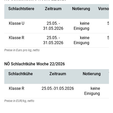
Schlachtstiere
Zeitraum
Notierung
Vornoti
Klasse U
25.05. -
keine
5,8
31.05.2026
Einigung
Klasse R
25.05. -
keine
5,7
31.05.2026
Einigung
Preise in Euro pro kg, netto
NÖ Schlachtkühe Woche 22/2026
Schlachtkühe
Zeitraum
Notierung
Vo
Klasse R
25.05.-31.05.2026
keine
Einigung
Preise in EUR/kg, netto