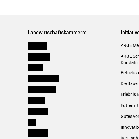
Landwirtschaftskammern:
Initiati
Österreich
ARGE Mei
Burgenland
ARGE Sem
Kursleite
Kärnten
Betriebsr
Niederösterreich
Die Bäuer
Oberösterreich
Erlebnis 
Salzburg
Futtermit
Steiermark
Gutes vo
Tirol
Innovati
Vorarlberg
ja zu na