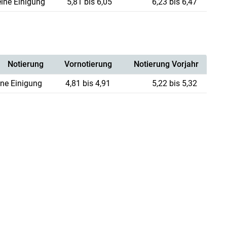
eine Einigung
5,81 bis 6,05
6,23 bis 6,47
Notierung
Vornotierung
Notierung Vorjahr
ine Einigung
4,81 bis 4,91
5,22 bis 5,32