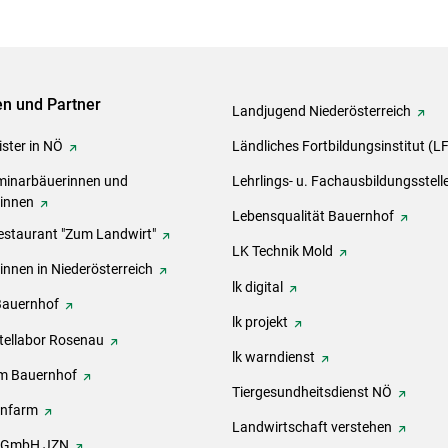
ven und Partner
Landjugend Niederösterreich
ster in NÖ
Ländliches Fortbildungsinstitut (L
inarbäuerinnen und
Lehrlings- u. Fachausbildungsstell
rinnen
Lebensqualität Bauernhof
estaurant "Zum Landwirt"
LK Technik Mold
innen in Niederösterreich
lk digital
Bauernhof
lk projekt
tellabor Rosenau
lk warndienst
m Bauernhof
Tiergesundheitsdienst NÖ
onfarm
Landwirtschaft verstehen
h GmbH JZN