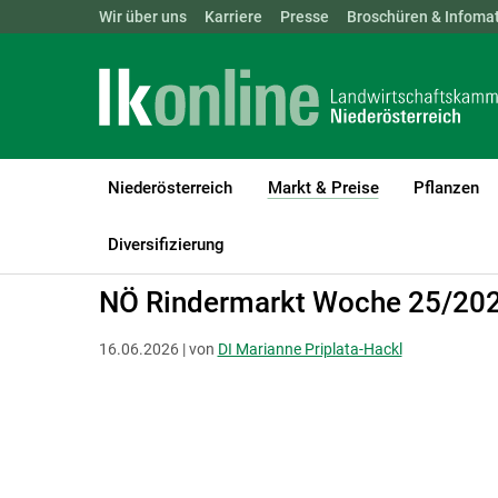
Landwirtschaftskammern:
Wir über uns
Karriere
Presse
ÖSTERREICH
Broschüren & Infomat
BGLD
KTN
Niederösterreich
Markt & Preise
Pflanzen
(current)1
LK Niederösterreich
Markt & Preise
Rinder
Schlachtrinder
Diversifizierung
NÖ Rindermarkt Woche 25/20
16.06.2026 | von
DI Marianne Priplata-Hackl