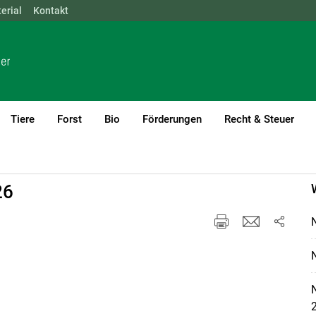
erial
NÖ
Kontakt
OÖ
SBG
STMK
TIROL
VBG
WIEN
Tiere
Forst
Bio
Förderungen
Recht & Steuer
26