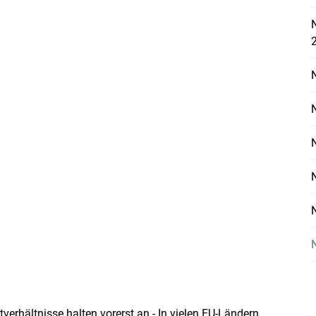
N
Skip to main content
erhältnisse halten vorerst an - In vielen EU-Ländern