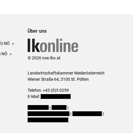
Über uns
FI) NÖ
e NÖ
© 2026 noe.lko.at
Landwirtschaftskammer Niederösterreich
Wiener Straße 64, 3100 St. Pölten
Telefon: +43 (0)5 0259
E-Mail:
office@lk-noe.at
Impressum
|
Kontakt
|
Datenschutzerklärung
|
Barrierefreiheit
|
Cookie-Einstellungen