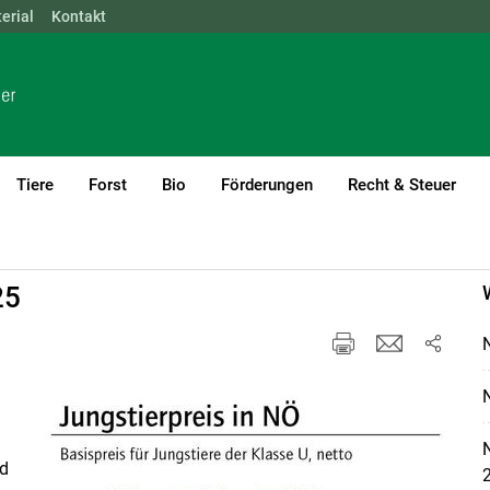
erial
NÖ
Kontakt
OÖ
SBG
STMK
TIROL
VBG
WIEN
Tiere
Forst
Bio
Förderungen
Recht & Steuer
25
nd