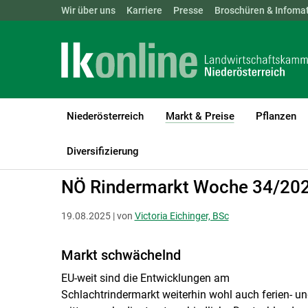
Landwirtschaftskammern:
Wir über uns
Karriere
Presse
ÖSTERREICH
Broschüren & Infomat
BGLD
KTN
Niederösterreich
Markt & Preise
Pflanzen
(current)1
LK Niederösterreich
Markt & Preise
Rinder
Schlachtrinder
Diversifizierung
NÖ Rindermarkt Woche 34/20
19.08.2025 | von
Victoria Eichinger, BSc
Markt schwächelnd
EU-weit sind die Entwicklungen am
Schlachtrindermarkt weiterhin wohl auch ferien- u