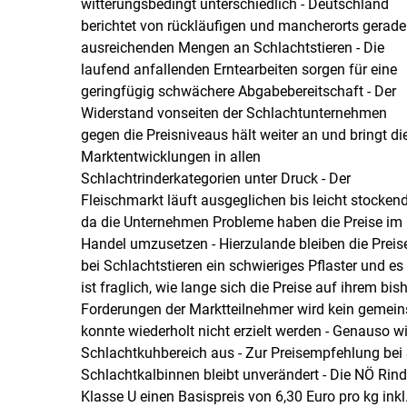
witterungsbedingt unterschiedlich - Deutschland
berichtet von rückläufigen und mancherorts gerade
ausreichenden Mengen an Schlachtstieren - Die
laufend anfallenden Erntearbeiten sorgen für eine
geringfügig schwächere Abgabebereitschaft - Der
Widerstand vonseiten der Schlachtunternehmen
gegen die Preisniveaus hält weiter an und bringt di
Marktentwicklungen in allen
Schlachtrinderkategorien unter Druck - Der
Fleischmarkt läuft ausgeglichen bis leicht stockend
da die Unternehmen Probleme haben die Preise im
Handel umzusetzen - Hierzulande bleiben die Preis
bei Schlachtstieren ein schwieriges Pflaster und es
ist fraglich, wie lange sich die Preise auf ihrem b
Forderungen der Marktteilnehmer wird kein gemeins
konnte wiederholt nicht erzielt werden - Genauso w
Schlachtkuhbereich aus - Zur Preisempfehlung bei S
Schlachtkalbinnen bleibt unverändert - Die NÖ Rind
Klasse U einen Basispreis von 6,30 Euro pro kg inkl.