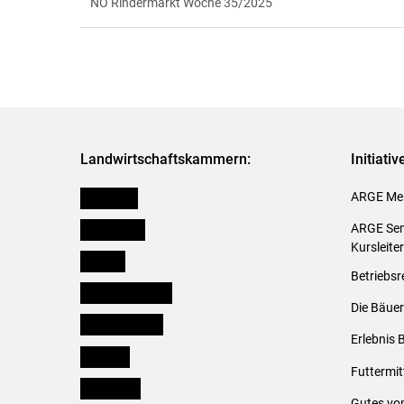
NÖ Rindermarkt Woche 35/2025
Landwirtschaftskammern:
Initiati
Österreich
ARGE Mei
Burgenland
ARGE Sem
Kursleite
Kärnten
Betriebsr
Niederösterreich
Die Bäuer
Oberösterreich
Erlebnis 
Salzburg
Futtermit
Steiermark
Gutes vo