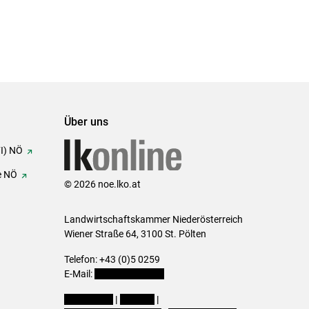
Über uns
FI) NÖ
e NÖ
© 2026 noe.lko.at
Landwirtschaftskammer Niederösterreich
Wiener Straße 64, 3100 St. Pölten
Telefon: +43 (0)5 0259
E-Mail:
office@lk-noe.at
Impressum
|
Kontakt
|