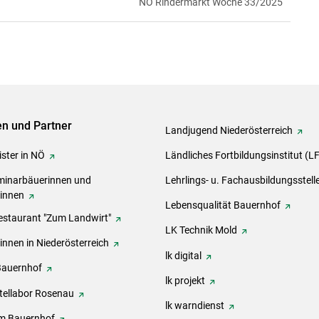
NÖ Rindermarkt Woche 33/2025
ven und Partner
Landjugend Niederösterreich
ster in NÖ
Ländliches Fortbildungsinstitut (L
inarbäuerinnen und
Lehrlings- u. Fachausbildungsstell
rinnen
Lebensqualität Bauernhof
estaurant "Zum Landwirt"
LK Technik Mold
innen in Niederösterreich
lk digital
Bauernhof
lk projekt
tellabor Rosenau
lk warndienst
m Bauernhof