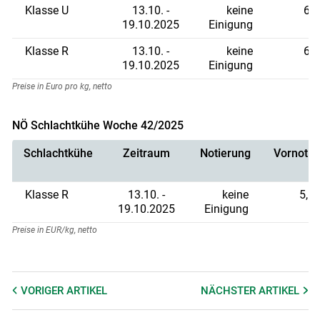
Klasse U
13.10. -
keine
6,9
19.10.2025
Einigung
Klasse R
13.10. -
keine
6,8
19.10.2025
Einigung
Preise in Euro pro kg, netto
NÖ Schlachtkühe Woche 42/2025
Schlachtkühe
Zeitraum
Notierung
Vornotie
Klasse R
13.10. -
keine
5,69
19.10.2025
Einigung
Preise in EUR/kg, netto
VORIGER
ARTIKEL
NÄCHSTER
ARTIKEL