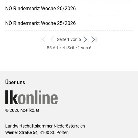
NÖ Rindermarkt Woche 26/2026
NÖ Rindermarkt Woche 25/2026
Seite 1 von 6
zum
zurück
weiter
zum
55 Artikel | Seite 1 von 6
ersten
zum
zum
letzten
Set
vorigen
nächsten
Set
Set
Set
Über uns
© 2026 noe.lko.at
Landwirtschaftskammer Niederösterreich
Wiener Straße 64, 3100 St. Pölten