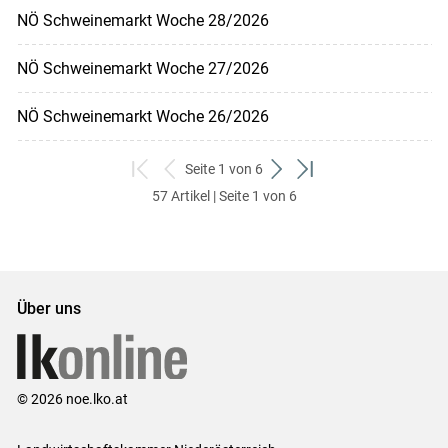
NÖ Schweinemarkt Woche 28/2026
NÖ Schweinemarkt Woche 27/2026
NÖ Schweinemarkt Woche 26/2026
Seite 1 von 6
zum
zurück
weiter
zum
57 Artikel | Seite 1 von 6
ersten
zum
zum
letzten
Set
vorigen
nächsten
Set
Set
Set
Über uns
© 2026 noe.lko.at