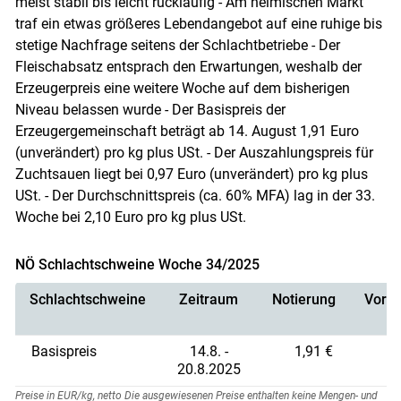
meist stabil bis leicht rückläufig - Am heimischen Markt
traf ein etwas größeres Lebendangebot auf eine ruhige bis
stetige Nachfrage seitens der Schlachtbetriebe - Der
Fleischabsatz entsprach den Erwartungen, weshalb der
Erzeugerpreis eine weitere Woche auf dem bisherigen
Niveau belassen wurde - Der Basispreis der
Erzeugergemeinschaft beträgt ab 14. August 1,91 Euro
(unverändert) pro kg plus USt. - Der Auszahlungspreis für
Zuchtsauen liegt bei 0,97 Euro (unverändert) pro kg plus
USt. - Der Durchschnittspreis (ca. 60% MFA) lag in der 33.
Woche bei 2,10 Euro pro kg plus USt.
NÖ Schlachtschweine Woche 34/2025
Schlachtschweine
Zeitraum
Notierung
Vorno
Basispreis
14.8. -
1,91 €
20.8.2025
Preise in EUR/kg, netto Die ausgewiesenen Preise enthalten keine Mengen- und