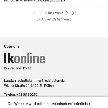
NÖ Schweinemarkt Woche 26/2026
Seite 1 von 6
zum
zurück
weiter
zum
57 Artikel | Seite 1 von 6
ersten
zum
zum
letzten
Set
vorigen
nächsten
Set
Set
Set
Über uns
© 2026 noe.lko.at
Landwirtschaftskammer Niederösterreich
Wiener Straße 64, 3100 St. Pölten
Telefon: +43 (0)5 0259
E-Mail:
office@lk-noe.at
Die Website wird mit den technisch erforderlichen