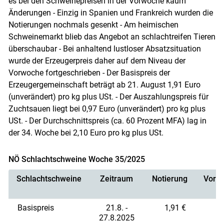
es bei den Schweinepreisen in der Vorwoche kaum
Änderungen - Einzig in Spanien und Frankreich wurden die
Notierungen nochmals gesenkt - Am heimischen
Schweinemarkt blieb das Angebot an schlachtreifen Tieren
überschaubar - Bei anhaltend lustloser Absatzsituation
wurde der Erzeugerpreis daher auf dem Niveau der
Vorwoche fortgeschrieben - Der Basispreis der
Erzeugergemeinschaft beträgt ab 21. August 1,91 Euro
(unverändert) pro kg plus USt. - Der Auszahlungspreis für
Zuchtsauen liegt bei 0,97 Euro (unverändert) pro kg plus
USt. - Der Durchschnittspreis (ca. 60 Prozent MFA) lag in
der 34. Woche bei 2,10 Euro pro kg plus USt.
NÖ Schlachtschweine Woche 35/2025
Schlachtschweine
Zeitraum
Notierung
Vorno
Basispreis
21.8. -
1,91 €
27.8.2025