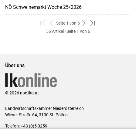
NÖ Schweinemarkt Woche 25/2026
Seite 1 von 6
zum
zurück
weiter
zum
56 Artikel | Seite 1 von 6
ersten
zum
zum
letzten
Set
vorigen
nächsten
Set
Set
Set
Über uns
© 2026 noe.lko.at
Landwirtschaftskammer Niederösterreich
Wiener Straße 64, 3100 St. Pölten
Telefon: +43 (0)5 0259
E-Mail:
office@lk-noe.at