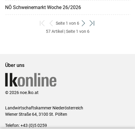
NÖ Schweinemarkt Woche 26/2026
Seite 1 von 6
zum
zurück
weiter
zum
57 Artikel | Seite 1 von 6
ersten
zum
zum
letzten
Set
vorigen
nächsten
Set
Set
Set
Über uns
© 2026 noe.lko.at
Landwirtschaftskammer Niederösterreich
Wiener Straße 64, 3100 St. Pölten
Telefon: +43 (0)5 0259
E-Mail:
office@lk-noe.at