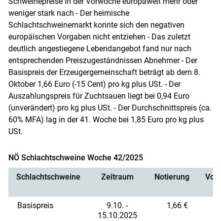
Schweinepreise in der Vorwoche europaweit mehr oder
weniger stark nach - Der heimische
Schlachtschweinemarkt konnte sich den negativen
europäischen Vorgaben nicht entziehen - Das zuletzt
deutlich angestiegene Lebendangebot fand nur nach
entsprechenden Preiszugeständnissen Abnehmer - Der
Basispreis der Erzeugergemeinschaft beträgt ab dem 8.
Oktober 1,66 Euro (-15 Cent) pro kg plus USt. - Der
Auszahlungspreis für Zuchtsauen liegt bei 0,94 Euro
(unverändert) pro kg plus USt. - Der Durchschnittspreis (ca.
60% MFA) lag in der 41. Woche bei 1,85 Euro pro kg plus
USt.
NÖ Schlachtschweine Woche 42/2025
Schlachtschweine
Zeitraum
Notierung
Vorn
Basispreis
9.10. -
1,66 €
15.10.2025