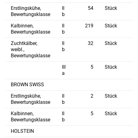
Erstlingskühe,
II
54
Stück
Bewertungsklasse
b
Kalbinnen,
II
219
Stück
Bewertungsklasse
b
Zuchtkälber,
II
32
Stück
weibl.,
b
Bewertungsklasse
Skip to main content
III
5
Stück
a
BROWN SWISS
Erstlingskühe,
II
2
Stück
Bewertungsklasse
b
Kalbinnen,
II
5
Stück
Bewertungsklasse
b
HOLSTEIN