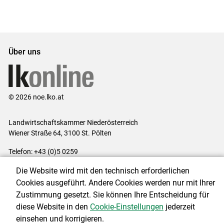
Set
vorigen
nächsten
Set
Set
Set
Über uns
© 2026 noe.lko.at
Landwirtschaftskammer Niederösterreich
Wiener Straße 64, 3100 St. Pölten
Telefon: +43 (0)5 0259
E-Mail:
office@lk-noe.at
Die Website wird mit den technisch erforderlichen
Impressum
|
Kontakt
|
Datenschutzerklärung
|
Barrierefreiheit
|
Cookies ausgeführt. Andere Cookies werden nur mit Ihrer
Cookie-Einstellungen
Zustimmung gesetzt. Sie können Ihre Entscheidung für
diese Website in den
Cookie-Einstellungen
jederzeit
einsehen und korrigieren.