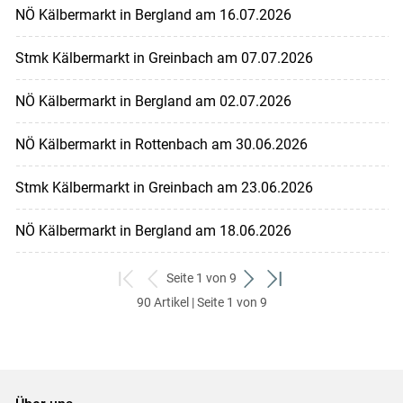
NÖ Kälbermarkt in Bergland am 16.07.2026
Stmk Kälbermarkt in Greinbach am 07.07.2026
NÖ Kälbermarkt in Bergland am 02.07.2026
NÖ Kälbermarkt in Rottenbach am 30.06.2026
Stmk Kälbermarkt in Greinbach am 23.06.2026
NÖ Kälbermarkt in Bergland am 18.06.2026
Seite 1 von 9
zum
zurück
weiter
zum
90 Artikel | Seite 1 von 9
ersten
zum
zum
letzten
Set
vorigen
nächsten
Set
Set
Set