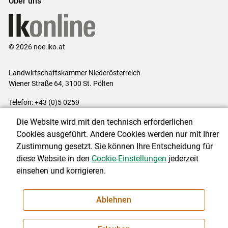
Über uns
© 2026 noe.lko.at
Landwirtschaftskammer Niederösterreich
Wiener Straße 64, 3100 St. Pölten
Telefon: +43 (0)5 0259
E-Mail:
office@lk-noe.at
Die Website wird mit den technisch erforderlichen
Impressum
|
Kontakt
|
Datenschutzerklärung
|
Barrierefreiheit
|
Cookies ausgeführt. Andere Cookies werden nur mit Ihrer
Cookie-Einstellungen
Zustimmung gesetzt. Sie können Ihre Entscheidung für
diese Website in den
Cookie-Einstellungen
jederzeit
einsehen und korrigieren.
NEWSLETTER
Ablehnen