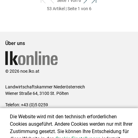
Seite 1 von 6
zum
zurück
weiter
zum
53 Artikel | Seite 1 von 6
ersten
zum
zum
letzten
Set
vorigen
nächsten
Set
Set
Set
Über uns
© 2026 noe.lko.at
Landwirtschaftskammer Niederösterreich
Wiener Straße 64, 3100 St. Pölten
Telefon: +43 (0)5 0259
E-Mail:
office@lk-noe.at
Die Website wird mit den technisch erforderlichen
Impressum
|
Kontakt
|
Datenschutzerklärung
|
Barrierefreiheit
|
Cookies ausgeführt. Andere Cookies werden nur mit Ihrer
Cookie-Einstellungen
Zustimmung gesetzt. Sie können Ihre Entscheidung für