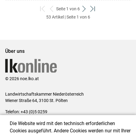
Seite 1 von 6
zum
zurück
weiter
zum
53 Artikel | Seite 1 von 6
ersten
zum
zum
letzten
Set
vorigen
nächsten
Set
Set
Set
Über uns
© 2026 noe.lko.at
Landwirtschaftskammer Niederösterreich
Wiener Straße 64, 3100 St. Pölten
Telefon: +43 (0)5 0259
E-Mail:
office@lk-noe.at
Die Website wird mit den technisch erforderlichen
Impressum
|
Kontakt
|
Datenschutzerklärung
|
Barrierefreiheit
|
Cookies ausgeführt. Andere Cookies werden nur mit Ihrer
Cookie-Einstellungen