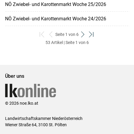
NÖ Zwiebel- und Karottenmarkt Woche 25/2026
NÖ Zwiebel- und Karottenmarkt Woche 24/2026
Seite 1 von 6
zum
zurück
weiter
zum
53 Artikel | Seite 1 von 6
ersten
zum
zum
letzten
Set
vorigen
nächsten
Set
Set
Set
Über uns
© 2026 noe.lko.at
Landwirtschaftskammer Niederösterreich
Wiener Straße 64, 3100 St. Pölten