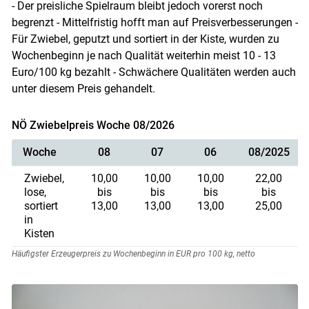
Skip to main content
- Der preisliche Spielraum bleibt jedoch vorerst noch
begrenzt - Mittelfristig hofft man auf Preisverbesserungen -
Für Zwiebel, geputzt und sortiert in der Kiste, wurden zu
Wochenbeginn je nach Qualität weiterhin meist 10 - 13
Euro/100 kg bezahlt - Schwächere Qualitäten werden auch
unter diesem Preis gehandelt.
NÖ Zwiebelpreis Woche 08/2026
Woche
08
07
06
08/2025
Zwiebel,
10,00
10,00
10,00
22,00
lose,
bis
bis
bis
bis
sortiert
13,00
13,00
13,00
25,00
in
Kisten
Häufigster Erzeugerpreis zu Wochenbeginn in EUR pro 100 kg, netto