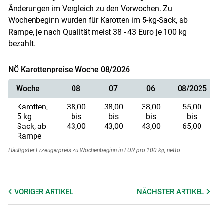
Änderungen im Vergleich zu den Vorwochen. Zu
Wochenbeginn wurden für Karotten im 5-kg-Sack, ab
Rampe, je nach Qualität meist 38 - 43 Euro je 100 kg
bezahlt.
NÖ Karottenpreise Woche 08/2026
Woche
08
07
06
08/2025
Karotten,
38,00
38,00
38,00
55,00
5 kg
bis
bis
bis
bis
Sack, ab
43,00
43,00
43,00
65,00
Rampe
Häufigster Erzeugerpreis zu Wochenbeginn in EUR pro 100 kg, netto
VORIGER
ARTIKEL
NÄCHSTER
ARTIKEL