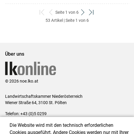
Seite 1 von 6
zum
zurück
weiter
zum
53 Artikel | Seite 1 von 6
ersten
zum
zum
letzten
Set
vorigen
nächsten
Set
Set
Set
Über uns
© 2026 noe.lko.at
Landwirtschaftskammer Niederösterreich
Wiener Straße 64, 3100 St. Pölten
Telefon: +43 (0)5 0259
E-Mail:
office@lk-noe.at
Die Website wird mit den technisch erforderlichen
Impressum
|
Kontakt
|
Datenschutzerklärung
|
Barrierefreiheit
|
Cookies ausgeführt. Andere Cookies werden nur mit Ihrer