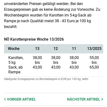
unveränderten Preisen getätigt werden. Bei den
Erzeugerpreisen gab es keine Änderung zur Vorwoche. Zu
Wochenbeginn wurden für Karotten im 5-kg-Sack ab
Rampe je nach Qualität meist 38 - 43 Euro je 100 kg
bezahlt.
NÖ Karottenpreise Woche 13/2026
Woche
13
12
11
13/2025
Karotten,
38,00
38,00
38,00
55,00
5 kg
bis
bis
bis
bis
Sack, ab
43,00
43,00
43,00
65,00
Rampe
Häufigster Erzeugerpreis zu Wochenbeginn in EUR pro 100 kg, netto
VORIGER
ARTIKEL
NÄCHSTER
ARTIKEL