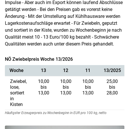
Skip to main content
Impulse - Aber auch im Export können laufend Abschlüsse
getätigt werden - Bei den Preisen gab es vorerst keine
Änderung - Mit der Umstellung auf Kühlhausware werden
Lagerkostenaufschläge erwartet - Für Zwiebeln, geputzt
und sortiert in der Kiste, wurden zu Wochenbeginn je nach
Qualität meist 10 - 13 Euro/100 kg bezahlt - Schwächere
Qualitäten werden auch unter diesem Preis gehandelt.
NÖ Zwiebelpreis Woche 13/2026
Woche
13
12
11
13/2025
Zwiebel,
10,00
10,00
10,00
25,00
lose,
bis
bis
bis
bis
sortiert
13,00
13,00
13,00
28,00
in
Kisten
Häufigster Erzeugerpreis zu Wochenbeginn in EUR pro 100 kg, netto