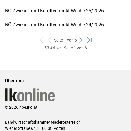
NÖ Zwiebel- und Karottenmarkt Woche 25/2026
NÖ Zwiebel- und Karottenmarkt Woche 24/2026
Seite 1 von 6
zum
zurück
weiter
zum
53 Artikel | Seite 1 von 6
ersten
zum
zum
letzten
Set
vorigen
nächsten
Set
Set
Set
Über uns
© 2026 noe.lko.at
Landwirtschaftskammer Niederösterreich
Wiener Straße 64, 3100 St. Pölten