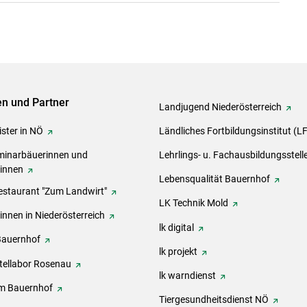
ven und Partner
Landjugend Niederösterreich
ster in NÖ
Ländliches Fortbildungsinstitut (L
inarbäuerinnen und
Lehrlings- u. Fachausbildungsstell
rinnen
Lebensqualität Bauernhof
estaurant "Zum Landwirt"
LK Technik Mold
innen in Niederösterreich
lk digital
Bauernhof
lk projekt
tellabor Rosenau
lk warndienst
m Bauernhof
Tiergesundheitsdienst NÖ