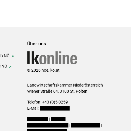
Über uns
FI) NÖ
e NÖ
© 2026 noe.lko.at
Landwirtschaftskammer Niederösterreich
Wiener Straße 64, 3100 St. Pölten
Telefon: +43 (0)5 0259
E-Mail:
office@lk-noe.at
Impressum
|
Kontakt
|
Datenschutzerklärung
|
Barrierefreiheit
|