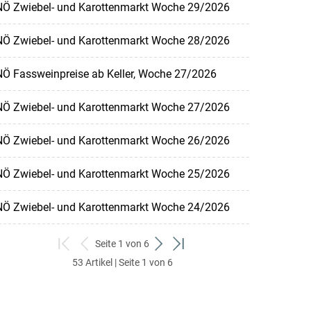
NÖ Zwiebel- und Karottenmarkt Woche 29/2026
NÖ Zwiebel- und Karottenmarkt Woche 28/2026
NÖ Fassweinpreise ab Keller, Woche 27/2026
NÖ Zwiebel- und Karottenmarkt Woche 27/2026
NÖ Zwiebel- und Karottenmarkt Woche 26/2026
NÖ Zwiebel- und Karottenmarkt Woche 25/2026
NÖ Zwiebel- und Karottenmarkt Woche 24/2026
Seite 1 von 6
zum
zurück
weiter
zum
53 Artikel | Seite 1 von 6
ersten
zum
zum
letzten
Set
vorigen
nächsten
Set
Set
Set