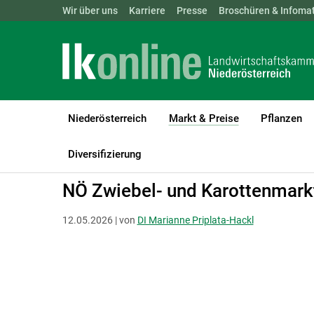
Landwirtschaftskammern:
Wir über uns
Karriere
Presse
ÖSTERREICH
Broschüren & Infomat
BGLD
KTN
Niederösterreich
Markt & Preise
Pflanzen
(current)1
LK Niederösterreich
Markt & Preise
Gemüse | Obst | Wein
Diversifizierung
NÖ Zwiebel- und Karottenmar
12.05.2026 | von
DI Marianne Priplata-Hackl