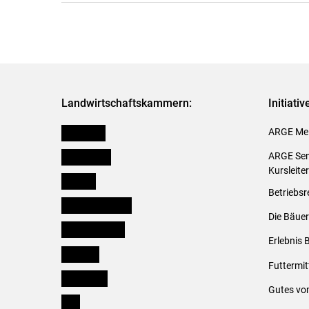
Landwirtschaftskammern:
Initiati
Österreich
ARGE Mei
Burgenland
ARGE Sem
Kursleite
Kärnten
Betriebsr
Niederösterreich
Die Bäuer
Oberösterreich
Erlebnis 
Salzburg
Futtermit
Steiermark
Gutes vo
Tirol