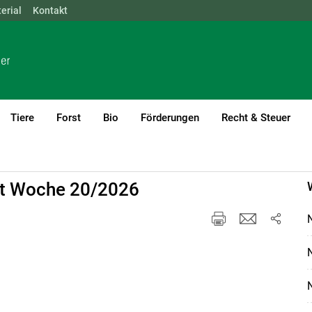
erial
NÖ
Kontakt
OÖ
SBG
STMK
TIROL
VBG
WIEN
Tiere
Forst
Bio
Förderungen
Recht & Steuer
kt Woche 20/2026