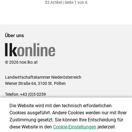
53 Artikel | Seite 1 von 6
ersten
zum
zum
letzten
Set
vorigen
nächsten
Set
Set
Set
Über uns
© 2026 noe.lko.at
Landwirtschaftskammer Niederösterreich
Wiener Straße 64, 3100 St. Pölten
Telefon: +43 (0)5 0259
E-Mail:
office@lk-noe.at
Die Website wird mit den technisch erforderlichen
Impressum
|
Kontakt
|
Datenschutzerklärung
|
Barrierefreiheit
|
Cookies ausgeführt. Andere Cookies werden nur mit Ihrer
Cookie-Einstellungen
Zustimmung gesetzt. Sie können Ihre Entscheidung für
diese Website in den
Cookie-Einstellungen
jederzeit