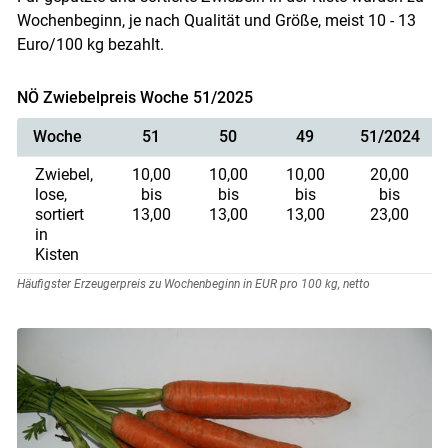
Wochenbeginn, je nach Qualität und Größe, meist 10 - 13
Euro/100 kg bezahlt.
NÖ Zwiebelpreis Woche 51/2025
Woche
51
50
49
51/2024
Zwiebel,
10,00
10,00
10,00
20,00
lose,
bis
bis
bis
bis
sortiert
13,00
13,00
13,00
23,00
in
Kisten
Häufigster Erzeugerpreis zu Wochenbeginn in EUR pro 100 kg, netto