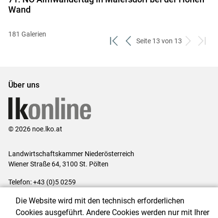
Wand
181 Galerien
Seite 13 von 13
zum
zurück
weiter
zum
ersten
zum
zum
letzt
Set
vorigen
nächsten
Set
Set
Set
Über uns
© 2026 noe.lko.at
Landwirtschaftskammer Niederösterreich
Wiener Straße 64, 3100 St. Pölten
Telefon: +43 (0)5 0259
E-Mail:
office@lk-noe.at
Die Website wird mit den technisch erforderlichen
Impressum
|
Kontakt
|
Datenschutzerklärung
|
Barrierefreiheit
|
Cookies ausgeführt. Andere Cookies werden nur mit Ihrer