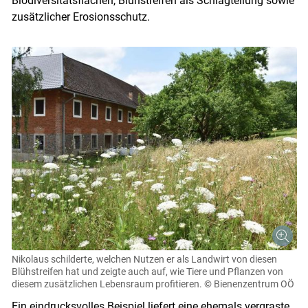
Biodiversitätsflächen, Blühstreifen als Schlagteilung sowie
zusätzlicher Erosionsschutz.
Nikolaus schilderte, welchen Nutzen er als Landwirt von diesen
Blühstreifen hat und zeigte auch auf, wie Tiere und Pflanzen von
diesem zusätzlichen Lebensraum profitieren.
© Bienenzentrum OÖ
Ein eindrucksvolles Beispiel liefert eine ehemals vergraste