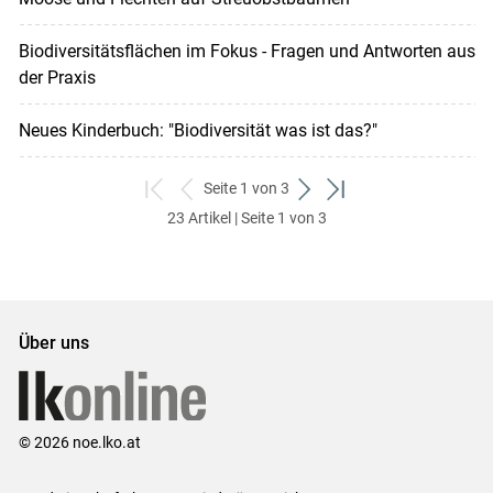
Biodiversitätsflächen im Fokus - Fragen und Antworten aus
der Praxis
Neues Kinderbuch: "Biodiversität was ist das?"
Seite 1 von 3
zum
zurück
weiter
zum
23 Artikel | Seite 1 von 3
ersten
zum
zum
letzten
Set
vorigen
nächsten
Set
Set
Set
Über uns
© 2026 noe.lko.at