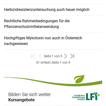
Herbizidresistenzuntersuchung auch heuer möglich
Rechtliche Rahmenbedingungen für die
Pflanzenschutzmittelanwendung
Hochgiftiges Mykotoxin nun auch in Österreich
nachgewiesen
Seite 1 von 5
zum
zurück
weiter
zum
41 Artikel | Seite 1 von 5
ersten
zum
zum
letzten
Set
vorigen
nächsten
Set
Set
Set
Bilden Sie sich weiter
Kursangebote