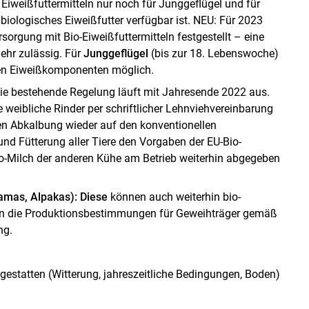
 Eiweißfuttermitteln nur noch für Junggeflügel und für
biologisches Eiweißfutter verfügbar ist. NEU: Für 2023
sorgung mit Bio-Eiweißfuttermitteln festgestellt – eine
mehr zulässig. Für
Junggeflügel
(bis zur 18. Lebenswoche)
chen Eiweißkomponenten möglich.
ie bestehende Regelung läuft mit Jahresende 2022 aus.
weibliche Rinder per schriftlicher Lehnviehvereinbarung
sten Abkalbung wieder auf den konventionellen
nd Fütterung aller Tiere den Vorgaben der EU-Bio-
Bio-Milch der anderen Kühe am Betrieb weiterhin abgegeben
amas, Alpakas): Diese
können auch weiterhin bio-
lten die Produktionsbestimmungen für Geweihträger gemäß
ng.
statten (Witterung, jahreszeitliche Bedingungen, Boden)