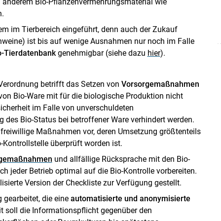
 anderem Bio-Pflanzenvermehrungsmaterial wie
.
tem im Tierbereich eingeführt, denn auch der Zukauf
chweine) ist bis auf wenige Ausnahmen nur noch im Falle
o-Tierdatenbank
genehmigbar (siehe dazu
hier
).
erordnung betrifft das Setzen von
Vorsorgemaßnahmen
on Bio-Ware mit für die biologische Produktion nicht
Skip to main content
sicherheit im Falle von unverschuldeten
des Bio-Status bei betroffener Ware verhindert werden.
nd freiwillige Maßnahmen vor, deren Umsetzung größtenteils
-Kontrollstelle überprüft worden ist.
orgemaßnahmen
und allfällige Rücksprache mit den Bio-
 jeder Betrieb optimal auf die Bio-Kontrolle vorbereiten.
isierte Version der Checkliste zur Verfügung gestellt.
 gearbeitet, die eine
automatisierte und anonymisierte
it soll die Informationspflicht gegenüber den