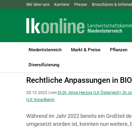
Landwirtschaftskammern:
Wir über uns
Karriere
Presse
ÖSTERREICH
Broschüren & Infomat
BGLD
KTN
Niederösterreich
Markt & Preise
Pflanzen
LK Niederösterreich
Bio
Rechtsgrundlagen für Biobetriebe
Diversifizierung
Rechtliche Anpassungen in BI
20.12.2022 | von
DI Dr. Anna Herzog (LK Österreich), DI Jo
(LK Vorarlberg)
Während im Jahr 2022 bereits ein Großteil de
umgesetzt worden ist, konnten nun weitere, 