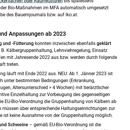
ckerflächen oder Raumkulturen
bis spätestens
en der Bio-Maßnahmen im MFA automatisch umgesetzt
be des Bauernjournals bzw. auf lko.at.
und Anpassungen ab 2023
g und -Fütterung
konnten inzwischen ebenfalls
geklärt
. B. Kälbergruppenhaltung, Lehnviehregelung, Einsatz
ufen mit Jahresende 2022 aus bzw. werden durch folgende
ft treten.
g läuft mit Ende 2022 aus. NEU: Ab 1. Jänner 2023 ist
h unter bestimmten Bedingungen (Erkrankung,
gen, Altersunterschied > 4 Wochen) mit tierärztlicher
ntive Einzelhaltung zur Vorbeugung des gegenseitigen
 die EU-Bio-Verordnung die Gruppenhaltung von Kälbern ab
rn müssen über entsprechende Haltungseinrichtungen zur
e ist keine Ausnahme von der Gruppenhaltung möglich.
l und Schweine
– gemäß EU-Bio-Verordnung ist die