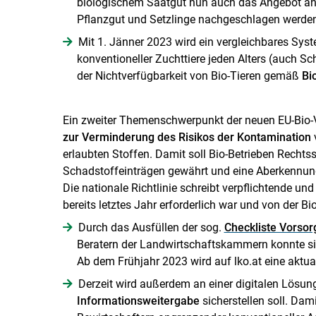
biologischem Saatgut nun auch das Angebot an
Pflanzgut und Setzlinge nachgeschlagen werden
Mit 1. Jänner 2023 wird ein vergleichbares Sys
konventioneller Zuchttiere jeden Alters (auch S
der Nichtverfügbarkeit von Bio-Tieren gemäß
Bi
Ein zweiter Themenschwerpunkt der neuen EU-Bio-V
zur Verminderung des Risikos der Kontamination
v
erlaubten Stoffen. Damit soll Bio-Betrieben Rechts
Schadstoffeinträgen gewährt und eine Aberkennung 
Die nationale Richtlinie schreibt verpflichtende u
bereits letztes Jahr erforderlich war und von der Bio
Durch das Ausfüllen der sog.
Checkliste Vors
Beratern der Landwirtschaftskammern konnte sich
Ab dem Frühjahr 2023 wird auf lko.at eine aktual
Derzeit wird außerdem an einer digitalen Lösung
Informationsweitergabe
sicherstellen soll. Dam