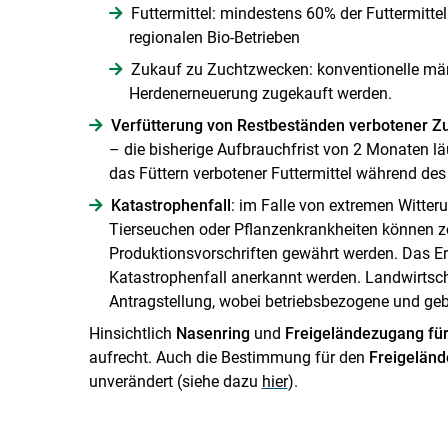
Futtermittel: mindestens 60% der Futtermitt
regionalen Bio-Betrieben
Zukauf zu Zuchtzwecken: konventionelle män
Herdenerneuerung zugekauft werden.
Verfütterung von Restbeständen verbotener Zu
– die bisherige Aufbrauchfrist von 2 Monaten lä
das Füttern verbotener Futtermittel während de
Katastrophenfall
: im Falle von extremen Witter
Tierseuchen oder Pflanzenkrankheiten können 
Produktionsvorschriften gewährt werden. Das Ere
Katastrophenfall anerkannt werden. Landwirtsc
Antragstellung, wobei betriebsbezogene und g
Hinsichtlich
Nasenring
und
Freigeländezugang für
aufrecht. Auch die Bestimmung für den
Freigeländ
unverändert (siehe dazu
hier
).