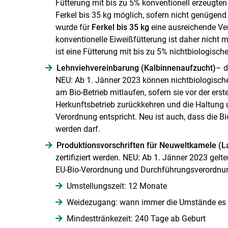
Fütterung mit bis zu 5% konventionell erzeugten
Ferkel bis 35 kg möglich, sofern nicht genügend 
wurde für
Ferkel bis 35 kg
eine ausreichende Ver
konventionelle Eiweißfütterung ist daher nicht 
ist eine Fütterung mit bis zu 5% nichtbiologis
Lehnviehvereinbarung (Kalbinnenaufzucht)
– d
NEU: Ab 1. Jänner 2023 können nichtbiologische 
am Bio-Betrieb mitlaufen, sofern sie vor der er
Herkunftsbetrieb zurückkehren und die Haltung u
Verordnung entspricht. Neu ist auch, dass die 
werden darf.
Produktionsvorschriften für Neuweltkamele (L
zertifiziert werden. NEU: Ab 1. Jänner 2023 ge
EU-Bio-Verordnung und Durchführungsverordnu
Umstellungszeit: 12 Monate
Weidezugang: wann immer die Umstände es ge
Mindesttränkezeit: 240 Tage ab Geburt