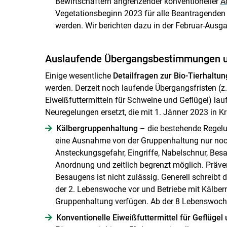
Bewirtschaftern angrenzender konventioneller
A
Vegetationsbeginn 2023 für alle Beantragend
werden. Wir berichten dazu in der Februar-Ausga
Auslaufende Übergangsbestimmungen 
Einige wesentliche
Detailfragen
zur Bio-Tierhaltun
werden. Derzeit noch laufende Übergangsfristen (z
Eiweißfuttermitteln für Schweine und Geflügel) la
Neuregelungen ersetzt, die mit 1. Jänner 2023 in Kra
Kälbergruppenhaltung
– die bestehende Regelun
eine Ausnahme von der Gruppenhaltung nur noc
Ansteckungsgefahr, Eingriffe, Nabelschnur, Besau
Anordnung und zeitlich begrenzt möglich. Präve
Besaugens ist nicht zulässig. Generell schreibt
der 2. Lebenswoche vor und Betriebe mit Kälbe
Gruppenhaltung verfügen. Ab der 8 Lebenswoch
Konventionelle Eiweißfuttermittel für Geflüge