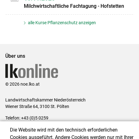
Milchwirtschaftliche Fachtagung - Hofstetten
alle Kurse Pflanzenschutz anzeigen
Über uns
© 2026 noe.lko.at
Landwirtschaftskammer Niederösterreich
Wiener Straße 64, 3100 St. Pölten
Telefon: +43 (0)5 0259
E-Mail:
office@lk-noe.at
Die Website wird mit den technisch erforderlichen
Impressum
|
Kontakt
|
Datenschutzerklärung
|
Barrierefreiheit
|
Cookies ausgeführt. Andere Cookies werden nur mit Ihrer