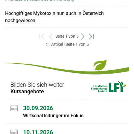
Hochgiftiges Mykotoxin nun auch in Österreich
nachgewiesen
Seite 1 von 5
zum
zurück
weiter
zum
41 Artikel | Seite 1 von 5
ersten
zum
zum
letzten
Set
vorigen
nächsten
Set
Set
Set
Bilden Sie sich weiter
Kursangebote
30.09.2026
Wirtschaftsdünger im Fokus
10.11.2026