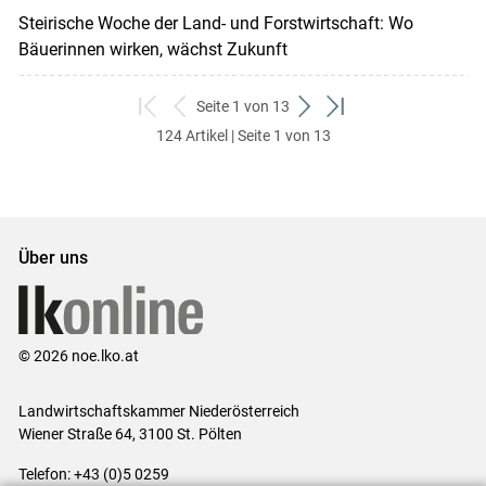
Steirische Woche der Land- und Forstwirtschaft: Wo
Bäuerinnen wirken, wächst Zukunft
Seite 1 von 13
zum
zurück
weiter
zum
124 Artikel | Seite 1 von 13
ersten
zum
zum
letzten
Set
vorigen
nächsten
Set
Set
Set
Über uns
© 2026 noe.lko.at
Landwirtschaftskammer Niederösterreich
Wiener Straße 64, 3100 St. Pölten
Telefon: +43 (0)5 0259