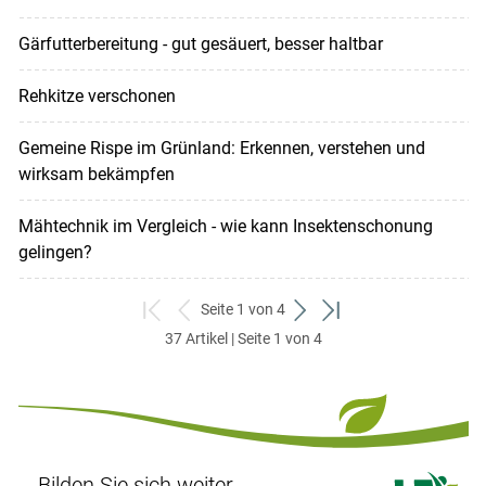
Gärfutterbereitung - gut gesäuert, besser haltbar
Rehkitze verschonen
Gemeine Rispe im Grünland: Erkennen, verstehen und
wirksam bekämpfen
Mähtechnik im Vergleich - wie kann Insektenschonung
gelingen?
Seite 1 von 4
zum
zurück
weiter
zum
37 Artikel | Seite 1 von 4
ersten
zum
zum
letzten
Set
vorigen
nächsten
Set
Set
Set
Bilden Sie sich weiter