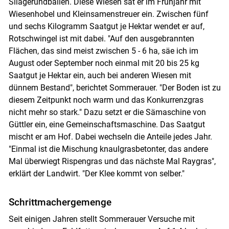
Silagerundballen. Diese Wiesen sät er im Frühjahr mit
Wiesenhobel und Kleinsamenstreuer ein. Zwischen fünf
Skip to main content
und sechs Kilogramm Saatgut je Hektar wendet er auf,
Rotschwingel ist mit dabei. "Auf den ausgebrannten
Flächen, das sind meist zwischen 5 - 6 ha, säe ich im
August oder September noch einmal mit 20 bis 25 kg
Saatgut je Hektar ein, auch bei anderen Wiesen mit
dünnem Bestand", berichtet Sommerauer. "Der Boden ist zu
diesem Zeitpunkt noch warm und das Konkurrenzgras
nicht mehr so stark." Dazu setzt er die Sämaschine von
Güttler ein, eine Gemeinschaftsmaschine. Das Saatgut
mischt er am Hof. Dabei wechseln die Anteile jedes Jahr.
"Einmal ist die Mischung knaulgrasbetonter, das andere
Mal überwiegt Rispengras und das nächste Mal Raygras",
erklärt der Landwirt. "Der Klee kommt von selber."
Schrittmachergemenge
Seit einigen Jahren stellt Sommerauer Versuche mit