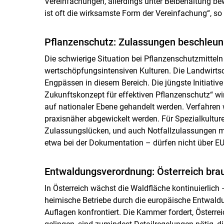
Vereinfachungen, allerdings unter Beibehaltung b
ist oft die wirksamste Form der Vereinfachung“, s
Pflanzenschutz: Zulassungen beschleun
Die schwierige Situation bei Pflanzenschutzmitteln
wertschöpfungsintensiven Kulturen. Die Landwirts
Engpässen in diesem Bereich. Die jüngste Initiativ
Zukunftskonzept für effektiven Pflanzenschutz“ wir
auf nationaler Ebene gehandelt werden. Verfahren
praxisnäher abgewickelt werden. Für Spezialkultu
Zulassungslücken, und auch Notfallzulassungen mü
etwa bei der Dokumentation – dürfen nicht über E
Entwaldungsverordnung: Österreich brauc
In Österreich wächst die Waldfläche kontinuierlich
heimische Betriebe durch die europäische Entwal
Auflagen konfrontiert. Die Kammer fordert, Österreic