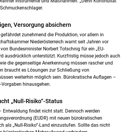
ewährter Instrumente und Maßnahmen. „Denn Kontinuität
o Schmuckenschlager.
igen, Versorgung absichern
 gefährdet zunehmend die Produktion, vor allem in
chaftskammer Niederösterreich warnt seit Jahren vor
e von Bundesminister Norbert Totschnig für ein „EU-
d ausdrücklich unterstützt. Kurzfristig müsse jedoch auch
 wie die gegenseitige Anerkennung müssen rascher und
ren braucht es Lösungen zur Schließung von
ssen weiterhin möglich sein. Bürokratische Auflagen –
U-Vorgaben hinausgehen.
ht „Null-Risiko“-Status
 – Entwaldung findet nicht statt. Dennoch werden
dungsverordnung (EUDR) mit neuen bürokratischen
h als „Null-Risiko“-Land einzustufen. Sollte das nicht