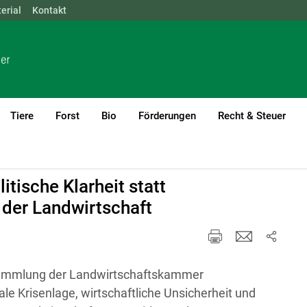
erial
NÖ
Kontakt
OÖ
SBG
STMK
TIROL
VBG
WIEN
Tiere
Forst
Bio
Förderungen
Recht & Steuer
tische Klarheit statt
der Landwirtschaft
rsammlung der Landwirtschaftskammer
nale Krisenlage, wirtschaftliche Unsicherheit und