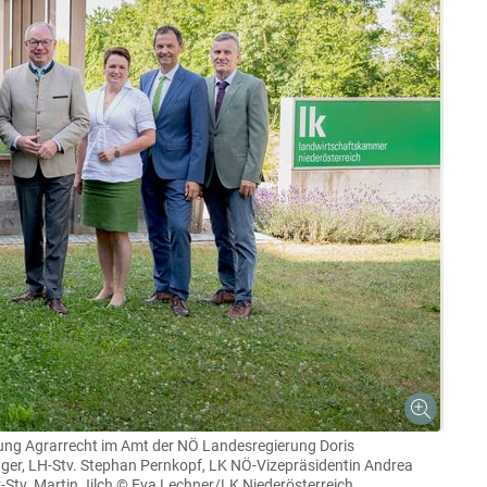
Skip to main content
eilung Agrarrecht im Amt der NÖ Landesregierung Doris
er, LH-Stv. Stephan Pernkopf, LK NÖ-Vizepräsidentin Andrea
tv. Martin Jilch
© Eva Lechner/LK Niederösterreich