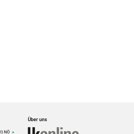
Über uns
FI) NÖ