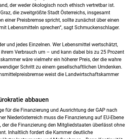
d, der weder ökologisch noch ethisch vertretbar ist.
ie Graz, die zweitgrößte Stadt Österreichs, insgesamt
 einer Preisbremse spricht, sollte zunächst über einen
it Lebensmitteln sprechen“, sagt Schmuckenschlager.
der und jedes Einzelnen. Wer Lebensmittel wertschätzt,
d ihrem Verbrauch um – und kann dabei bis zu 25 Prozent
tskammer wäre vielmehr ein höherer Preis, der die wahre
twendiger Schritt zu einem gesellschaftlichen Umdenken.
ensmittelpreisbremse weist die Landwirtschaftskammer
ürokratie abbauen
e für die Finanzierung und Ausrichtung der GAP nach
er Niederösterreich muss die Finanzierung auf EU-Ebene
, der die Finanzierung den Mitgliedstaaten überlässt ohne
t. Inhaltlich fordert die Kammer deutliche