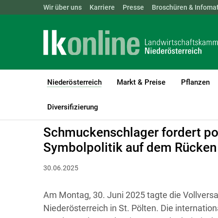
Landwirtschaftskammern:
Wir über uns
Karriere
Presse
ÖSTERREICH
Broschüren & Infomat
BGLD
KTN
Niederösterreich
Markt & Preise
Pflanzen
(current)1
LK Niederösterreich
Niederösterreich
Agrarkommunikation
Diversifizierung
Schmuckenschlager fordert poli
Symbolpolitik auf dem Rücken 
30.06.2025
Am Montag, 30. Juni 2025 tagte die Vollve
Niederösterreich in St. Pölten. Die internatio