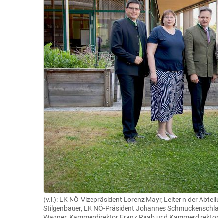
(v.l.): LK NÖ-Vizepräsident Lorenz Mayr, Leiterin der Abt
Stilgenbauer, LK NÖ-Präsident Johannes Schmuckenschlag
Wagner, Kammerdirektor Franz Raab und Kammerdirektor-S