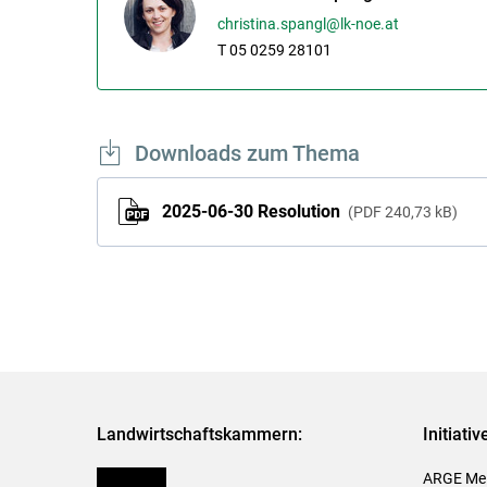
christina.spangl@lk-noe.at
T 05 0259 28101
Downloads zum Thema
2025-06-30 Resolution
PDF
240,73 kB
Landwirtschaftskammern:
Initiati
Österreich
ARGE Mei