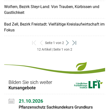
Wolfern, Bezirk Steyr-Land: Von Trauben, Kürbissen und
Gastlichkeit
Bad Zell, Bezirk Freistadt: Vielfältige Kreislaufwirtschaft im
Fokus
Seite 1 von 2
zum
zurück
weiter
zum
12 Artikel | Seite 1 von 2
ersten
zum
zum
letzten
Set
vorigen
nächsten
Set
Set
Set
Bilden Sie sich weiter
Kursangebote
21.10.2026
Pflanzenschutz Sachkundekurs Grundkurs