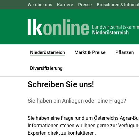
Landwirtschaftskammern:
Wir über uns
Karriere
Presse
ÖSTERREICH
Broschüren & Infomat
BGLD
KTN
Niederösterreich
Markt & Preise
Pflanzen
(current)1
LK Niederösterreich
Niederösterreich
Wir über uns
Kontakt
Diversifizierung
Schreiben Sie uns!
Sie haben ein Anliegen oder eine Frage?
Sie haben eine Frage rund um Österreichs Agrar-
Informationen stehen wir Ihnen gerne zur Verfügung
Experten direkt zu kontaktieren.