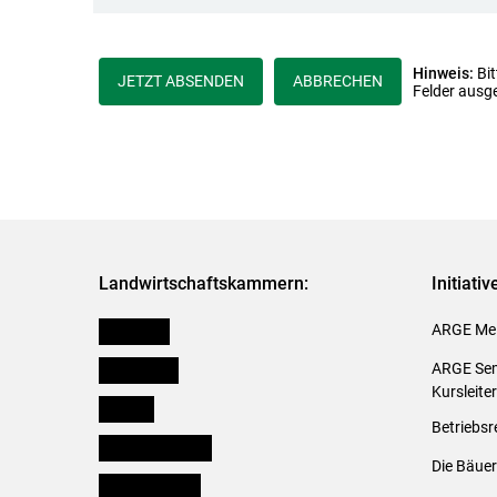
Hinweis:
Bit
JETZT ABSENDEN
ABBRECHEN
Felder ausg
Landwirtschaftskammern:
Initiati
Österreich
ARGE Mei
Burgenland
ARGE Sem
Kursleite
Kärnten
Betriebsr
Niederösterreich
Die Bäuer
Oberösterreich