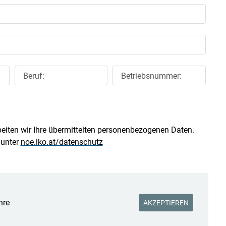
Beruf:
Betriebsnummer:
beiten wir Ihre übermittelten personenbezogenen Daten.
 unter
noe.lko.at/datenschutz
Ihre Zustimmung für das
google-recaptcha Cookie ist
AKZEPTIEREN
notwendig.