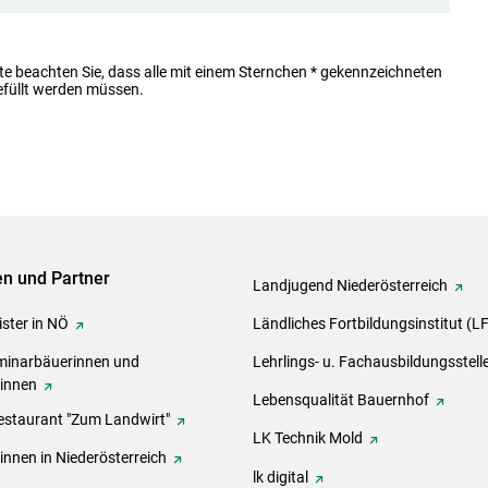
te beachten Sie, dass alle mit einem Sternchen * gekennzeichneten
efüllt werden müssen.
ven und Partner
Landjugend Niederösterreich
ster in NÖ
Ländliches Fortbildungsinstitut (L
inarbäuerinnen und
Lehrlings- u. Fachausbildungsstell
rinnen
Lebensqualität Bauernhof
estaurant "Zum Landwirt"
LK Technik Mold
innen in Niederösterreich
lk digital