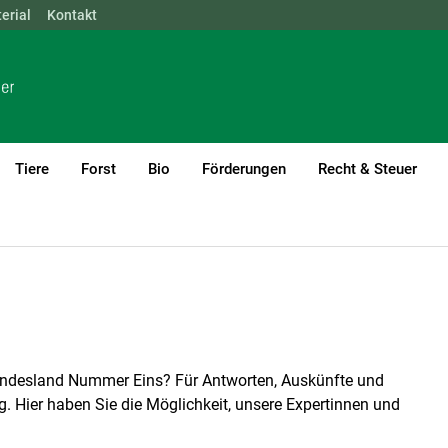
erial
NÖ
Kontakt
OÖ
SBG
STMK
TIROL
VBG
WIEN
Tiere
Forst
Bio
Förderungen
Recht & Steuer
Bundesland Nummer Eins? Für Antworten, Auskünfte und
. Hier haben Sie die Möglichkeit, unsere Expertinnen und