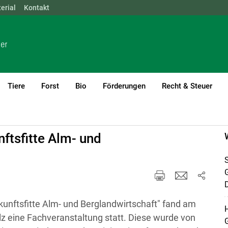
erial
NÖ
Kontakt
OÖ
SBG
STMK
TIROL
VBG
WIEN
Tiere
Forst
Bio
Förderungen
Recht & Steuer
ftsfitte Alm- und
S
D
kunftsfitte Alm- und Berglandwirtschaft" fand am
H
lz eine Fachveranstaltung statt. Diese wurde von