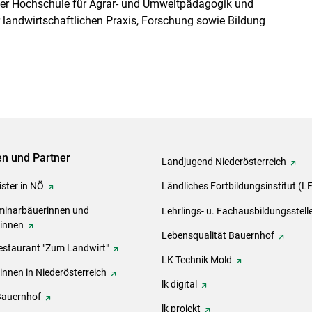
 der Hochschule für Agrar- und Umweltpädagogik und
er landwirtschaftlichen Praxis, Forschung sowie Bildung
ven und Partner
Landjugend Niederösterreich
ster in NÖ
Ländliches Fortbildungsinstitut (L
inarbäuerinnen und
Lehrlings- u. Fachausbildungsstell
rinnen
Lebensqualität Bauernhof
estaurant "Zum Landwirt"
LK Technik Mold
innen in Niederösterreich
lk digital
Bauernhof
lk projekt