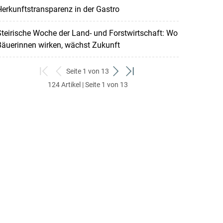
erkunftstransparenz in der Gastro
teirische Woche der Land- und Forstwirtschaft: Wo
Bäuerinnen wirken, wächst Zukunft
Seite 1 von 13
zum
zurück
weiter
zum
124 Artikel | Seite 1 von 13
ersten
zum
zum
letzten
Set
vorigen
nächsten
Set
Set
Set