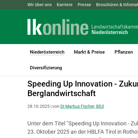
Landwirtschaftskammern:
Wir über uns
Karriere
Presse
ÖSTERREICH
Broschüren & Infomat
BGLD
KTN
Niederösterreich
Markt & Preise
Pflanzen
(current)1
LK Niederösterreich
Niederösterreich
Diversifizierung
Speeding Up Innovation - Zukun
Berglandwirtschaft
28.10.2025 | von
DI Markus Fischer, BEd
Unter dem Titel "Speeding Up Innovation - Zu
23. Oktober 2025 an der HBLFA Tirol in Rotho