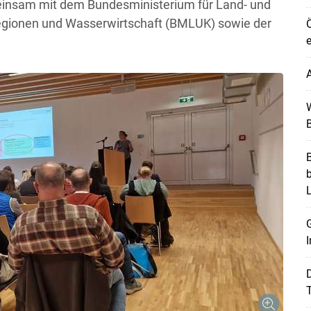
insam mit dem Bundesministerium für Land- und
Regionen und Wasserwirtschaft (BMLUK) sowie der
Ö
e
A
W
B
B
G
I
T