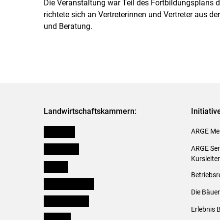
Die Veranstaltung war Teil des Fortbildungsplans
richtete sich an Vertreterinnen und Vertreter aus d
und Beratung.
Landwirtschaftskammern:
Initiati
Österreich
ARGE Mei
Burgenland
ARGE Sem
Kursleite
Kärnten
Betriebsr
Niederösterreich
Die Bäuer
Oberösterreich
Erlebnis 
Salzburg