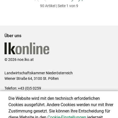
zum
zurück
weiter
zum
90 Artikel | Seite 1 von 9
ersten
zum
zum
letzten
Set
vorigen
nächsten
Set
Set
Set
Über uns
© 2026 noe.lko.at
Landwirtschaftskammer Niederösterreich
Wiener Straße 64, 3100 St. Pölten
Telefon: +43 (0)5 0259
E-Mail:
office@lk-noe.at
Die Website wird mit den technisch erforderlichen
Impressum
|
Kontakt
|
Datenschutzerklärung
|
Barrierefreiheit
|
Cookies ausgeführt. Andere Cookies werden nur mit Ihrer
Cookie-Einstellungen
Zustimmung gesetzt. Sie können Ihre Entscheidung für
diese Website in den
Cookie-Einstellungen
jederzeit